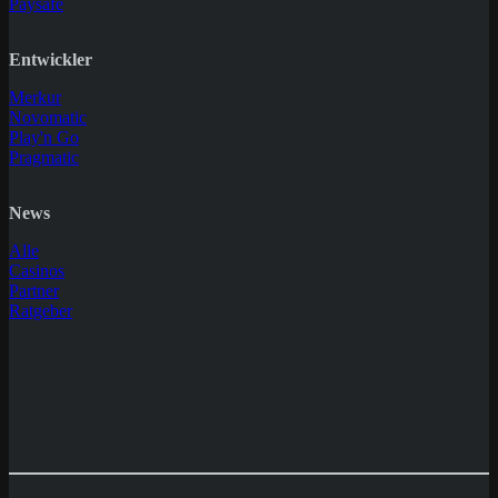
Paysafe
Entwickler
Merkur
Novomatic
Play'n Go
Pragmatic
News
Alle
Casinos
Partner
Ratgeber