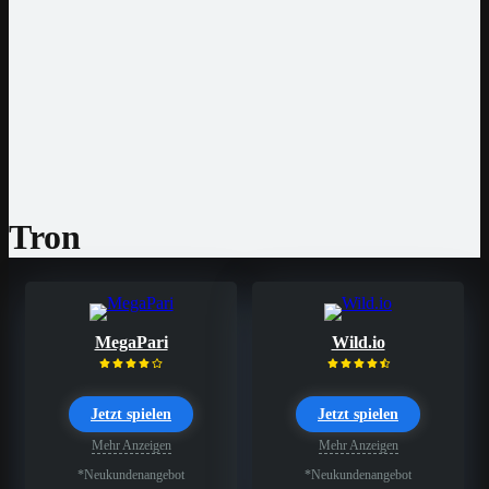
Jeton
CashtoCode
MiFinity
MuchBetter
Auszahlmethoden
Bank Überweisung
MasterCard
Visa
Skrill
Bitcoin
Tron
MegaPari
Wild.io
Jetzt spielen
Jetzt spielen
Mehr Anzeigen
Mehr Anzeigen
*Neukundenangebot
*Neukundenangebot