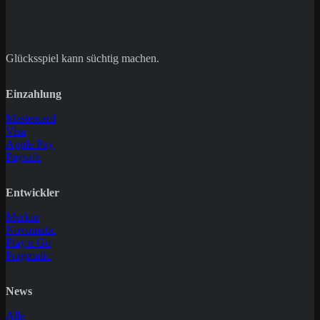
Glücksspiel kann süchtig machen.
Einzahlung
Mastercard
Visa
Apple Pay
Paysafe
Entwickler
Merkur
Novomatic
Play'n Go
Pragmatic
News
Alle