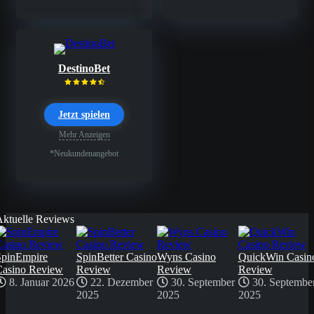
DestinoBet
Jetzt spielen
Mehr Anzeigen
*Neukundenangebot
Aktuelle Reviews
SpinEmpire
SpinBetter Casino
Wyns Casino
QuickWin Casin
Casino Review
Review
Review
Review
8. Januar 2026
22. Dezember
30. September
30. Septembe
2025
2025
2025