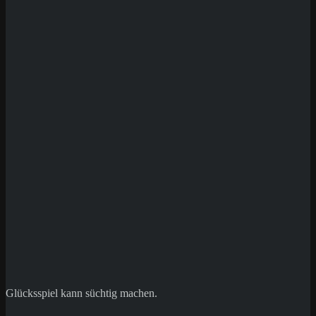
Save my name, email, and website in this
browser for the next time I comment.
Glücksspiel kann süchtig machen.