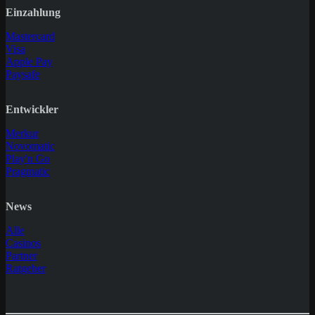
Einzahlung
Mastercard
Visa
Apple Pay
Paysafe
Entwickler
Merkur
Novomatic
Play'n Go
Pragmatic
News
Alle
Casinos
Partner
Ratgeber