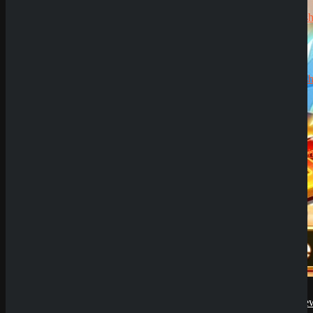
Jens
zu
CryptoRush
200% bis
zu 2.500€
Silizi
zu
CryptoRush
200% bis
zu 2.500€
Robert99
zu
CryptoRush
200% bis
zu 2.500€
News
SpinEmpire Casino
Review
8. Januar 2026
SpinBetter Casino
Review
22. Dezember
Demo Spiel
2025
Wyns Casino Revie