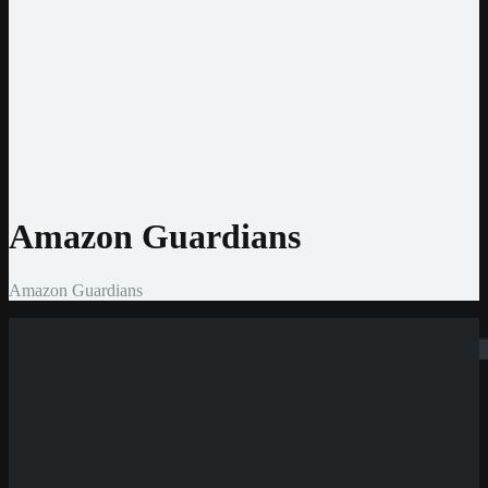
Jeton
CashtoCode
MiFinity
MuchBetter
Auszahlmethoden
Bank Überweisung
MasterCard
Visa
Skrill
Bitcoin
Amazon Guardians
Amazon Guardians
Suchen
Neue Casinos