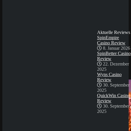
30. September
2025
QuickWin Casino
Review
30. September
2025
Aktuelle Reviews
SpinEmpire
Casino Review
8. Januar 2026
SpinBetter Casino
Review
22. Dezember
2025
Wyns Casino
Demo Spiel
Review
30. September
2025
QuickWin Casino
Review
30. September
2025