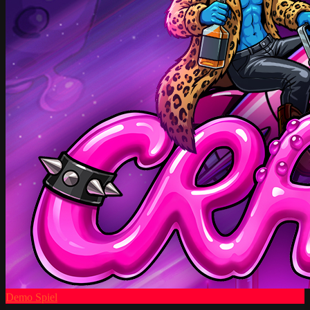
Demo Spiel