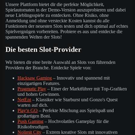
Unsere Plattform bietet dir die perfekte Möglichkeit,
Spielautomaten in der Demo-Version auszuprobieren und dabei
neue Lieblingsspiele zu entdecken. Ohne Risiko, ohne
Anmeldung und ohne versteckte Kosten kannst du alle
Funktionen der neuesten Slots testen und dich optimal auf echtes
Spielvergnügen vorbereiten. Probiere es aus und entdecke die
spannenden Welten der Slots!
Die besten Slot-Provider
Wir bieten dir eine breite Auswahl an Slots von führenden
Providern der Branche. Entdecke Spiele von:
Hacksaw Gaming
– Innovativ und spannend mit
einzigartigen Features.
Pragmatic Play
– Einer der Marktführer mit Top-Grafiken
und hohen Gewinnen.
NetEnt
– Klassiker wie Starburst und Gonzo's Quest
warten auf dich.
Play'n GO
– Perfekte Mischung aus Spielspaß und
großartigen Boni.
Push Gaming
– Hochvolatiles Gameplay für die
Risikofreudigen.
Nolimit City
– Extrem kreative Slots mit innovativen