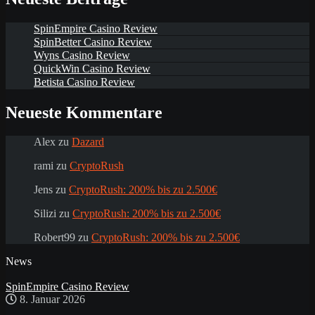
SpinEmpire Casino Review
SpinBetter Casino Review
Wyns Casino Review
QuickWin Casino Review
Betista Casino Review
Neueste Kommentare
Alex
zu
Dazard
rami
zu
CryptoRush
Jens
zu
CryptoRush: 200% bis zu 2.500€
Silizi
zu
CryptoRush: 200% bis zu 2.500€
Robert99
zu
CryptoRush: 200% bis zu 2.500€
News
SpinEmpire Casino Review
8. Januar 2026