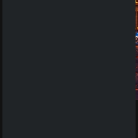
Demo Spiel
Willkommen auf unserer Plattform für Demo
Slots! Hier hast du die einzigartige Möglichkeit,
eine riesige Auswahl an Spielautomaten