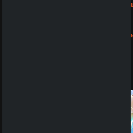
CryptoRush
200% bis
zu 2.500€
Echtgeldmodus
Robert99
Demoversion
zu
Having issues with
Coins of Thunder
?
CryptoRush
200% bis
zu 2.500€
News
SpinEmpire Casino
Submit
Review
Sicher dir einen 100% Bonus bis 500€ und spiele
8. Januar 2026
Coins of Thunder
SpinBetter Casino
Try Our Featured Games
Review
22. Dezember
2025
Wyns Casino Revie
30. September
2025
QuickWin Casino
Review