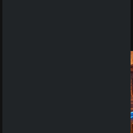
Demo Spiel