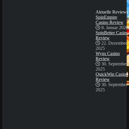
30. September
2025
Aktuelle Reviews
SpinEmpire
Casino Review
8. Januar 2026
SpinBetter Casino
Review
22. Dezember
2025
Wyns Casino
Review
30. September
2025
QuickWin Casino
Review
30. September
Demo Spiel
2025