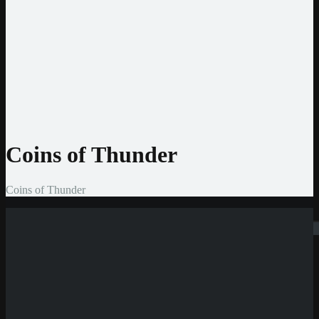
Jeton
CashtoCode
MiFinity
MuchBetter
Auszahlmethoden
Bank Überweisung
MasterCard
Visa
Skrill
Bitcoin
Coins of Thunder
Coins of Thunder
Suchen
Neue Casinos