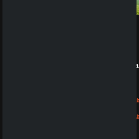
Review
QuickWin
Casino
Review
Betista
Casino
Review
Neueste
Kommenta
Alex
zu
Dazard
rami
zu
CryptoRus
Jens
zu
CryptoRush
200% bis
zu 2.500€
Silizi
zu