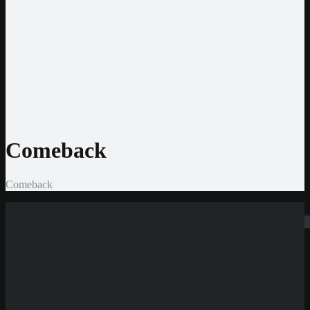
Jeton
CashtoCode
MiFinity
MuchBetter
Auszahlmethoden
Bank Überweisung
MasterCard
Visa
Skrill
Bitcoin
Comeback
Comeback
Suchen
Neue Casinos