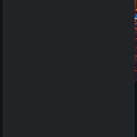
Demo Spiel
Willkommen auf unserer Plattform für Demo
Slots! Hier hast du die einzigartige Möglichkeit,
eine riesige Auswahl an Spielautomaten
kostenlos und ohne Risiko zu testen. Unsere
Seite bietet dir den Vorteil, die neuesten Slots
oft bis zu zwei Wochen vor ihrer offiziellen