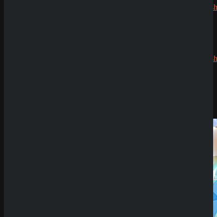
Echtgeldmodus
CryptoRush
Demoversion
200% bis
zu 2.500€
Having issues with
Comeback
?
Robert99
zu
CryptoRush
200% bis
zu 2.500€
Submit
Sicher dir einen 100% Bonus bis 500€ und spiele
Comeback
News
Try Our Featured Games
SpinEmpire Casino
Review
8. Januar 2026
SpinBetter Casino
Review
22. Dezember
2025
Wyns Casino Revie
30. September
2025
QuickWin Casino
Review