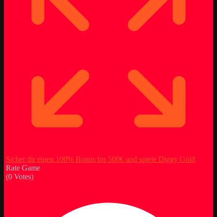
Sicher dir einen 100% Bonus bis 500€ und spiele Diggy Gold
Rate Game
(
0
Votes)