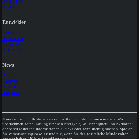
Apple Pay
Paysafe
Entwickler
Merkur
Novomatic
Play'n Go
Pragmatic
News
Alle
Casinos
Partner
Ratgeber
Hinweis
Die Inhalte dienen ausschließlich zu Informationszwecken. Wir
übernehmen keine Haftung für die Richtigkeit, Vollständigkeit und Aktualität
der bereitgestellten Informationen. Glücksspiel kann süchtig machen. Spielen
Sie verantwortungsbewusst und nur, wenn Sie das gesetzliche Mindestalter
erreicht haben. Hilfe auf gambleaware.org