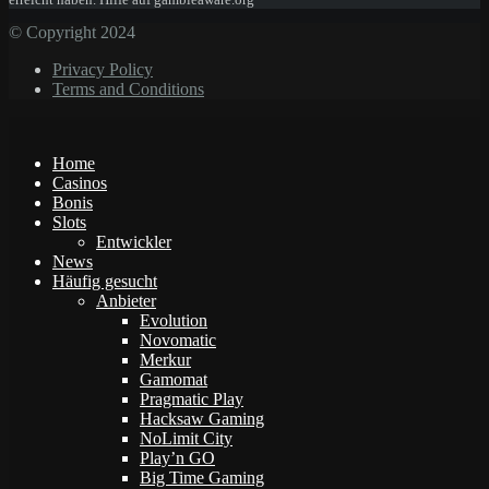
© Copyright 2024
Privacy Policy
Terms and Conditions
Home
Casinos
Bonis
Slots
Entwickler
News
Häufig gesucht
Anbieter
Evolution
Novomatic
Merkur
Gamomat
Pragmatic Play
Hacksaw Gaming
NoLimit City
Play’n GO
Big Time Gaming