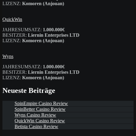
LIZENZ:
Komoren (Anjouan)
QuickWin
JAHRESUMSATZ:
1.000.000€
BESITZER:
Liernin Enterprises LTD
LIZENZ:
Komoren (Anjouan)
Wyns
JAHRESUMSATZ:
1.000.000€
BESITZER:
Liernin Enterprises LTD
LIZENZ:
Komoren (Anjouan)
Neueste Beiträge
SpinEmpire Casino Review
SpinBetter Casino Review
Wyns Casino Review
QuickWin Casino Review
Betista Casino Review