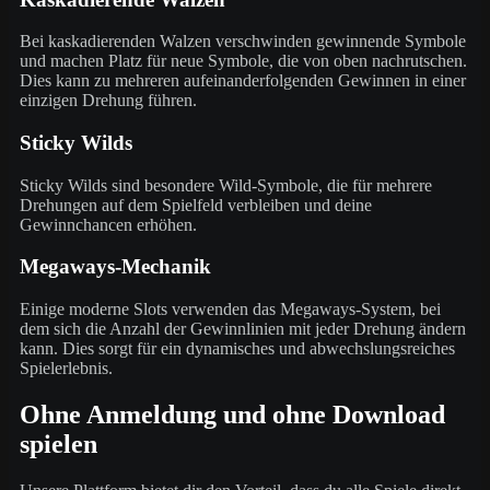
Bei kaskadierenden Walzen verschwinden gewinnende Symbole
und machen Platz für neue Symbole, die von oben nachrutschen.
Dies kann zu mehreren aufeinanderfolgenden Gewinnen in einer
einzigen Drehung führen.
Sticky Wilds
Sticky Wilds sind besondere Wild-Symbole, die für mehrere
Drehungen auf dem Spielfeld verbleiben und deine
Gewinnchancen erhöhen.
Megaways-Mechanik
Einige moderne Slots verwenden das Megaways-System, bei
dem sich die Anzahl der Gewinnlinien mit jeder Drehung ändern
kann. Dies sorgt für ein dynamisches und abwechslungsreiches
Spielerlebnis.
Ohne Anmeldung und ohne Download
spielen