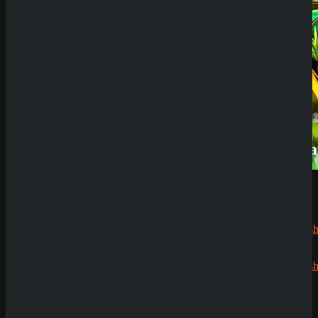
Review
QuickWin
Casino
Review
Betista
Casino
Review
Neueste
Kommenta
Alex
zu
Dazard
rami
zu
CryptoRus
Jens
zu
CryptoRush
200% bis
zu 2.500€
Silizi
zu