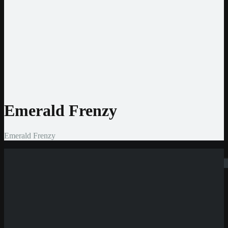
Jeton
CashtoCode
MiFinity
MuchBetter
Auszahlmethoden
Bank Überweisung
MasterCard
Visa
Skrill
Bitcoin
Emerald Frenzy
Emerald Frenzy
Suchen
Neue Casinos