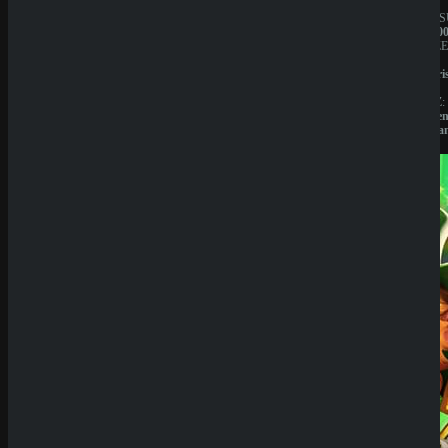
JAHRESUMSATZ:
JAHRES
1.000.000€
1.000.00
BESITZER:
BESITZE
Liernin
Liernin
Enterprises
Enterpri
LTD
LTD
LIZENZ:
LIZENZ:
Komoren
Komore
(Anjouan)
(Anjoua
Neueste
Beiträge
SpinEmpir
e Casino
Review
SpinBetter
Casino
Review
Wyns
Casino