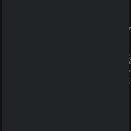
Prestige
SpinE
BESITZER:
JAHRES
Aurevia
10.000.0
IT
BESITZE
Group
GBL
LIZENZ:
Solution
Curacao
N.V.
LIZENZ:
Curacao