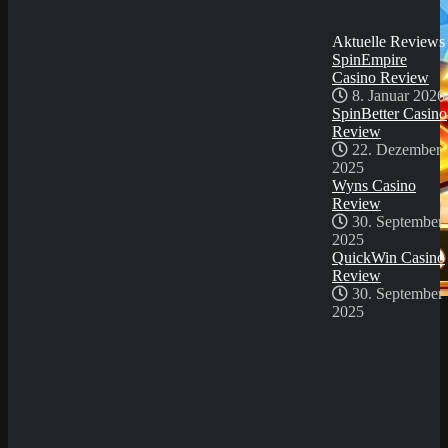
30. September
2025
Aktuelle Reviews
SpinEmpire
Casino Review
8. Januar 2026
SpinBetter Casino
Review
22. Dezember
2025
Wyns Casino
Review
30. September
2025
QuickWin Casino
Review
30. September
Demo Spiel
2025