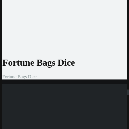
Jeton
CashtoCode
MiFinity
MuchBetter
Auszahlmethoden
Bank Überweisung
MasterCard
Visa
Skrill
Bitcoin
Fortune Bags Dice
Fortune Bags Dice
Suchen
Neue Casinos