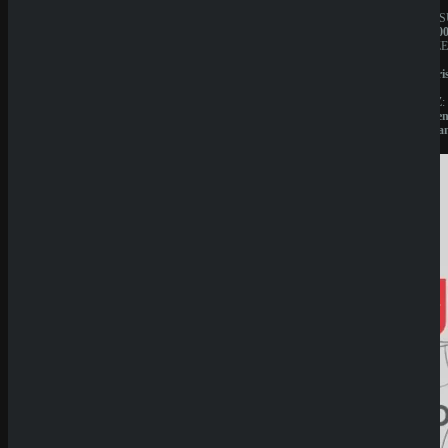
JAHRESUMSATZ:
JAHRES
1.000.000€
1.000.00
BESITZER:
BESITZE
Liernin
Liernin
Enterprises
Enterpri
LTD
LTD
LIZENZ:
LIZENZ:
Komoren
Komore
(Anjouan)
(Anjoua
Neueste
Beiträge
SpinEmpir
e Casino
Review
SpinBetter
Casino
Review
Wyns
Casino