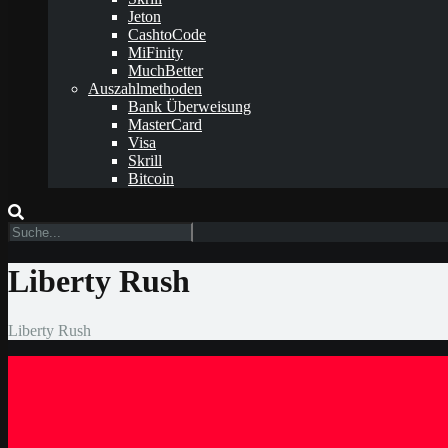
Jeton
CashtoCode
MiFinity
MuchBetter
Auszahlmethoden
Bank Überweisung
MasterCard
Visa
Skrill
Bitcoin
Liberty Rush
Liberty Rush