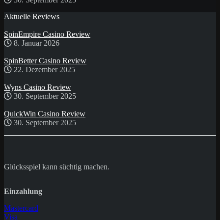
Aktuelle Reviews
SpinEmpire Casino Review
8. Januar 2026
SpinBetter Casino Review
22. Dezember 2025
Wyns Casino Review
30. September 2025
QuickWin Casino Review
30. September 2025
Glücksspiel kann süchtig machen.
Einzahlung
Mastercard
Visa