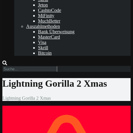
Jeton
CashtoCode
MiFinity
MuchBetter
Auszahlmethoden
Bank Überweisung
MasterCard
Visa
Skrill
Bitcoin
Lightning Gorilla 2 Xmas
Lightning Gorilla 2 Xmas