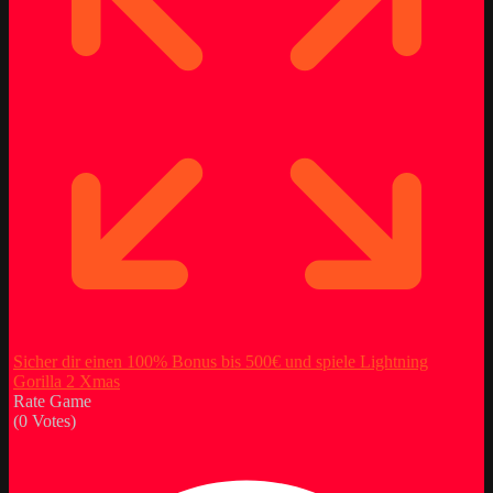
Sicher dir einen 100% Bonus bis 500€ und spiele Lightning
Gorilla 2 Xmas
Rate Game
(
0
Votes)