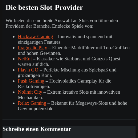
Die besten Slot-Provider
Wir bieten dir eine breite Auswahl an Slots von führenden
Providern der Branche. Entdecke Spiele von:
Hacksaw Gaming
– Innovativ und spannend mit
einzigartigen Features.
Pragmatic Play
– Einer der Marktführer mit Top-Grafiken
und hohen Gewinnen.
NetEnt
– Klassiker wie Starburst und Gonzo's Quest
warten auf dich.
Play'n GO
– Perfekte Mischung aus Spielspaß und
großartigen Boni.
Push Gaming
– Hochvolatiles Gameplay für die
Risikofreudigen.
Nolimit City
– Extrem kreative Slots mit innovativen
Mechaniken.
Relax Gaming
– Bekannt für Megaways-Slots und hohe
Gewinnpotenziale.
Schreibe einen Kommentar