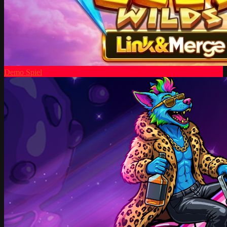
Demo Spiel