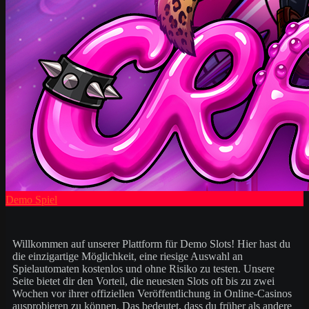
Demo Spiel
Willkommen auf unserer Plattform für Demo Slots! Hier hast du
die einzigartige Möglichkeit, eine riesige Auswahl an
Spielautomaten kostenlos und ohne Risiko zu testen. Unsere
Seite bietet dir den Vorteil, die neuesten Slots oft bis zu zwei
Wochen vor ihrer offiziellen Veröffentlichung in Online-Casinos
ausprobieren zu können. Das bedeutet, dass du früher als andere