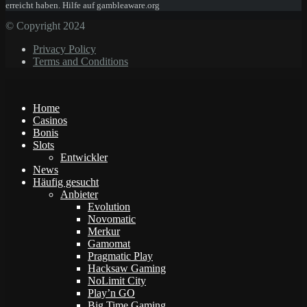
erreicht haben. Hilfe auf gambleaware.org
© Copyright 2024
Privacy Policy
Terms and Conditions
Home
Casinos
Bonis
Slots
Entwickler
News
Häufig gesucht
Anbieter
Evolution
Novomatic
Merkur
Gamomat
Pragmatic Play
Hacksaw Gaming
NoLimit City
Play’n GO
Big Time Gaming