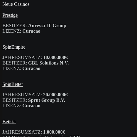
Neue Casinos
Prestige
BESITZER:
Aurevia IT Group
LIZENZ:
Curacao
SpinEmpire
JAHRESUMSATZ:
10.000.000€
BESITZER:
GBL Solutions N.V.
LIZENZ:
Curacao
SpinBetter
JAHRESUMSATZ:
20.000.000€
BESITZER:
Sprut Group B.V.
LIZENZ:
Curacao
Betista
JAHRESUMSATZ:
1.000.000€