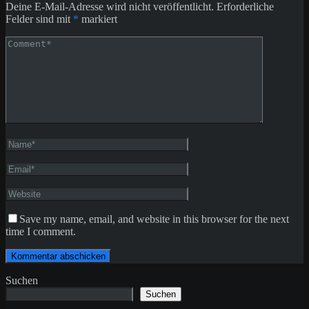
Deine E-Mail-Adresse wird nicht veröffentlicht.
Erforderliche
Felder sind mit
*
markiert
Save my name, email, and website in this browser for the next
time I comment.
Suchen
Suchen