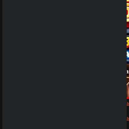
Wyns
Casino
Review
QuickWin
Casino
Review
Betista
Casino
Review
Neueste
Kommenta
Alex
zu
Dazard
rami
zu
CryptoRus
Jens
zu
CryptoRush
200% bis
zu 2.500€