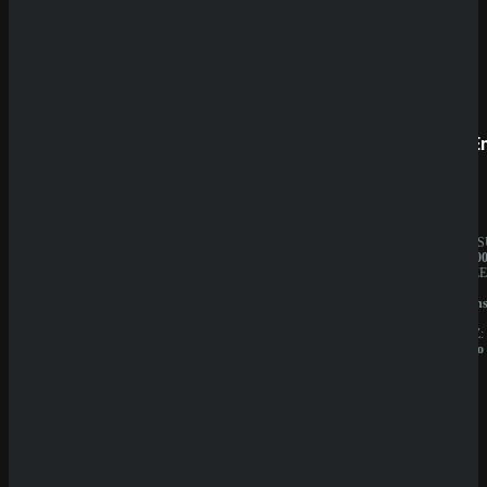
Prestige
SpinE
BESITZER:
JAHRES
Aurevia
10.000.0
IT
BESITZE
Group
GBL
LIZENZ:
Solution
Curacao
N.V.
LIZENZ:
Curacao