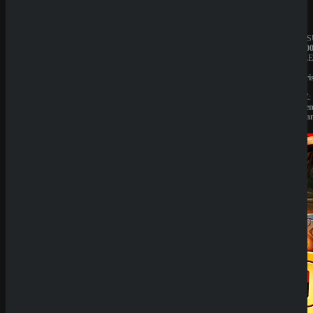
JAHRESUMSATZ:
JAHRES
1.000.000€
1.000.00
BESITZER:
BESITZE
Liernin
Liernin
Enterprises
Enterpri
LTD
LTD
LIZENZ:
LIZENZ:
Komoren
Komore
(Anjouan)
(Anjoua
Neueste
Beiträge
SpinEmpir
e Casino
Review
SpinBetter
Casino
Review