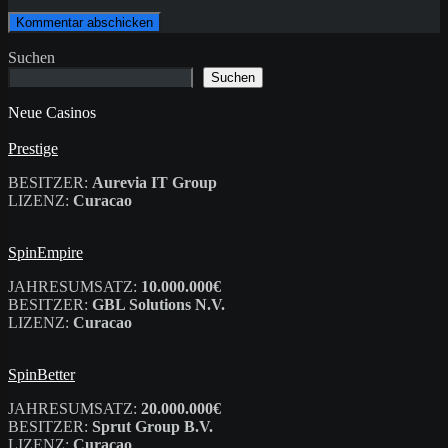
Suchen
Suchen
Neue Casinos
Prestige
BESITZER:
Aurevia IT Group
LIZENZ:
Curacao
SpinEmpire
JAHRESUMSATZ:
10.000.000€
BESITZER:
GBL Solutions N.V.
LIZENZ:
Curacao
SpinBetter
JAHRESUMSATZ:
20.000.000€
BESITZER:
Sprut Group B.V.
LIZENZ:
Curacao