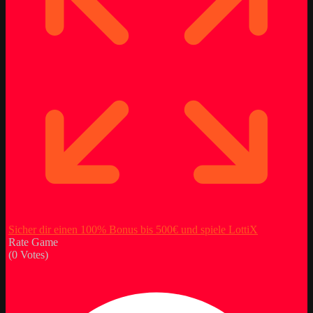
Sicher dir einen 100% Bonus bis 500€ und spiele LottiX
Rate Game
(
0
Votes)