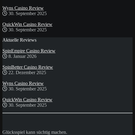
Wyns Casino Review
30. September 2025
QuickWin Casino Review
30. September 2025
Aktuelle Reviews
SpinEmpire Casino Review
8. Januar 2026
SpinBetter Casino Review
22. Dezember 2025
Wyns Casino Review
30. September 2025
QuickWin Casino Review
30. September 2025
Glücksspiel kann süchtig machen.