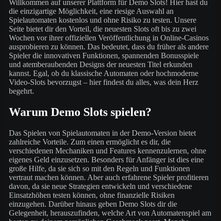
Willkommen auf unserer Plattform für Demo Slots! Hier hast du
die einzigartige Möglichkeit, eine riesige Auswahl an
Spielautomaten kostenlos und ohne Risiko zu testen. Unsere
Seite bietet dir den Vorteil, die neuesten Slots oft bis zu zwei
Wochen vor ihrer offiziellen Veröffentlichung in Online-Casinos
ausprobieren zu können. Das bedeutet, dass du früher als andere
Spieler die innovativen Funktionen, spannenden Bonusspiele
und atemberaubenden Designs der neuesten Titel erkunden
kannst. Egal, ob du klassische Automaten oder hochmoderne
Video-Slots bevorzugst – hier findest du alles, was dein Herz
begehrt.
Warum Demo Slots spielen?
Das Spielen von Spielautomaten in der Demo-Version bietet
zahlreiche Vorteile. Zum einen ermöglicht es dir, die
verschiedenen Mechaniken und Features kennenzulernen, ohne
eigenes Geld einzusetzen. Besonders für Anfänger ist dies eine
große Hilfe, da sie sich so mit den Regeln und Funktionen
vertraut machen können. Aber auch erfahrene Spieler profitieren
davon, da sie neue Strategien entwickeln und verschiedene
Einsatzhöhen testen können, ohne finanzielle Risiken
einzugehen. Darüber hinaus geben Demo Slots dir die
Gelegenheit, herauszufinden, welche Art von Automatenspiel am