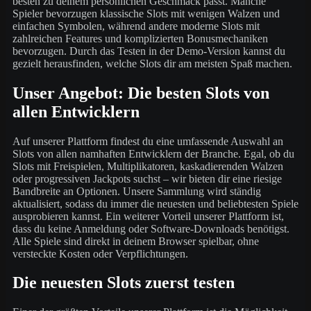
besten zu deinem persönlichen Geschmack passt. Manche
Spieler bevorzugen klassische Slots mit wenigen Walzen und
einfachen Symbolen, während andere moderne Slots mit
zahlreichen Features und komplizierten Bonusmechaniken
bevorzugen. Durch das Testen in der Demo-Version kannst du
gezielt herausfinden, welche Slots dir am meisten Spaß machen.
Unser Angebot: Die besten Slots von
allen Entwicklern
Auf unserer Plattform findest du eine umfassende Auswahl an
Slots von allen namhaften Entwicklern der Branche. Egal, ob du
Slots mit Freispielen, Multiplikatoren, kaskadierenden Walzen
oder progressiven Jackpots suchst – wir bieten dir eine riesige
Bandbreite an Optionen. Unsere Sammlung wird ständig
aktualisiert, sodass du immer die neuesten und beliebtesten Spiele
ausprobieren kannst. Ein weiterer Vorteil unserer Plattform ist,
dass du keine Anmeldung oder Software-Downloads benötigst.
Alle Spiele sind direkt in deinem Browser spielbar, ohne
versteckte Kosten oder Verpflichtungen.
Die neuesten Slots zuerst testen