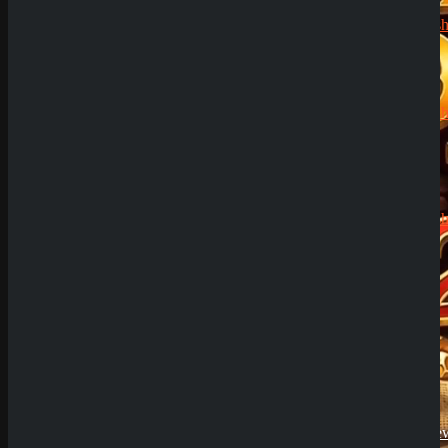
Jens
zu
CryptoRush
200% bis
zu 2.500€
Silizi
zu
CryptoRush
200% bis
zu 2.500€
Robert99
zu
CryptoRush
200% bis
zu 2.500€
News
SpinEmpire Casino
Review
8. Januar 2026
SpinBetter Casino
Review
22. Dezember
2025
Wyns Casino Revie