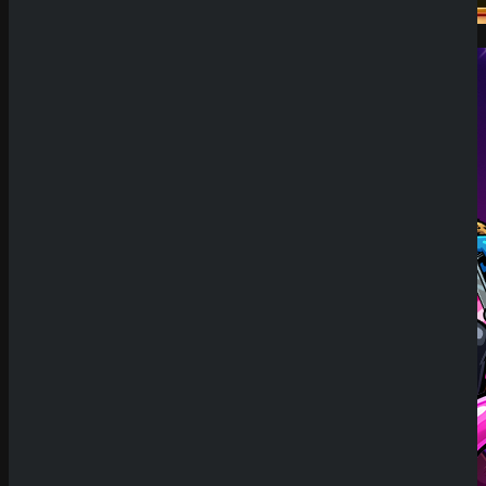
Demo Spiel