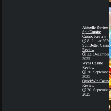
30. September
2025
Demo Spiel
QuickWin Casino
Review
30. September
2025
Aktuelle Reviews
SpinEmpire
Casino Review
8. Januar 2026
SpinBetter Casino
Review
22. Dezember
2025
Wyns Casino
Review
30. September
2025
QuickWin Casino
Review
30. September
2025