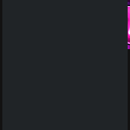
Demo Spiel
Willkommen auf unserer Plattform für Demo
Slots! Hier hast du die einzigartige Möglichkeit,
eine riesige Auswahl an Spielautomaten
kostenlos und ohne Risiko zu testen. Unsere
Seite bietet dir den Vorteil, die neuesten Slots
oft bis zu zwei Wochen vor ihrer offiziellen
Veröffentlichung in Online-Casinos
ausprobieren zu können. Das bedeutet, dass du
früher als andere Spieler die innovativen
Funktionen, spannenden Bonusspiele und
atemberaubenden Designs der neuesten Titel
erkunden kannst. Egal, ob du klassische