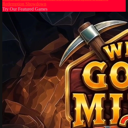
Redemption Showdown
Try Our Featured Games