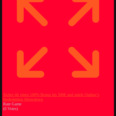
Sicher dir einen 100% Bonus bis 500€ und spiele Outlaw's
Redemption Showdown
Rate Game
(
0
Votes)