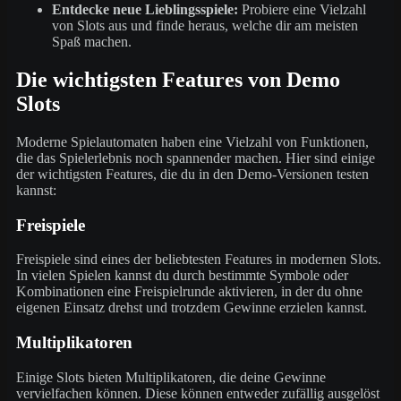
Entdecke neue Lieblingsspiele:
Probiere eine Vielzahl
von Slots aus und finde heraus, welche dir am meisten
Spaß machen.
Die wichtigsten Features von Demo
Slots
Moderne Spielautomaten haben eine Vielzahl von Funktionen,
die das Spielerlebnis noch spannender machen. Hier sind einige
der wichtigsten Features, die du in den Demo-Versionen testen
kannst:
Freispiele
Freispiele sind eines der beliebtesten Features in modernen Slots.
In vielen Spielen kannst du durch bestimmte Symbole oder
Kombinationen eine Freispielrunde aktivieren, in der du ohne
eigenen Einsatz drehst und trotzdem Gewinne erzielen kannst.
Multiplikatoren
Einige Slots bieten Multiplikatoren, die deine Gewinne
vervielfachen können. Diese können entweder zufällig ausgelöst