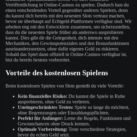
Veröffentlichung in Online-Casinos zu spielen. Dadurch hast du
einen entscheidenden Vorteil gegenüber anderen Spielern, denn
du kannst dich bereits mit den neuesten Slots vertraut machen,
bevor sie überhaupt auf Echtgeld-Plattformen verfügbar sind. Wir
arbeiten eng mit den Entwicklern zusammen, um sicherzustellen,
dass du die neuesten Spiele früher als anderswo ausprobieren
kannst. Dies gibt dir die Gelegenheit, dich intensiv mit den
Mechaniken, den Gewinnpotenzialen und den Bonusfunktionen
auseinanderzusetzen, ohne dafür eigenes Geld zu riskieren.
Sobald das Spiel dann offiziell in Online-Casinos verfügbar ist,
bist du bereits bestens vorbereitet.
Vorteile des kostenlosen Spielens
Beim kostenlosen Spielen von Slots genießt du viele Vorteile:
Kein finanzielles Risiko:
Du kannst die Spiele in Ruhe
ausprobieren, ohne Geld zu verlieren.
Uneingeschränktes Testen:
Spiele so lange du möchtest,
ohne Begrenzungen oder Einzahlungspflichten.
Perfekt für Anfänger:
Lerne die Regeln, Funktionen und
Gewinnchancen ohne Druck kennen.
Optimale Vorbereitung:
Teste verschiedene Strategien,
bevor du echtes Geld setzt.