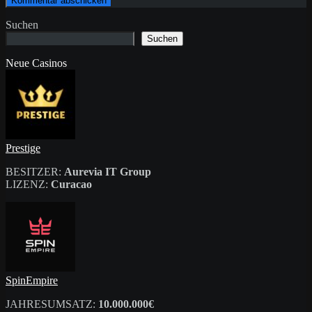
Suchen
Suchen
Neue Casinos
Prestige
BESITZER:
Aurevia IT Group
LIZENZ:
Curacao
SpinEmpire
JAHRESUMSATZ:
10.000.000€