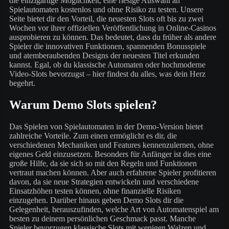
die einzigartige Möglichkeit, eine riesige Auswahl an
Spielautomaten kostenlos und ohne Risiko zu testen. Unsere
Seite bietet dir den Vorteil, die neuesten Slots oft bis zu zwei
Wochen vor ihrer offiziellen Veröffentlichung in Online-Casinos
ausprobieren zu können. Das bedeutet, dass du früher als andere
Spieler die innovativen Funktionen, spannenden Bonusspiele
und atemberaubenden Designs der neuesten Titel erkunden
kannst. Egal, ob du klassische Automaten oder hochmoderne
Video-Slots bevorzugst – hier findest du alles, was dein Herz
begehrt.
Warum Demo Slots spielen?
Das Spielen von Spielautomaten in der Demo-Version bietet
zahlreiche Vorteile. Zum einen ermöglicht es dir, die
verschiedenen Mechaniken und Features kennenzulernen, ohne
eigenes Geld einzusetzen. Besonders für Anfänger ist dies eine
große Hilfe, da sie sich so mit den Regeln und Funktionen
vertraut machen können. Aber auch erfahrene Spieler profitieren
davon, da sie neue Strategien entwickeln und verschiedene
Einsatzhöhen testen können, ohne finanzielle Risiken
einzugehen. Darüber hinaus geben Demo Slots dir die
Gelegenheit, herauszufinden, welche Art von Automatenspiel am
besten zu deinem persönlichen Geschmack passt. Manche
Spieler bevorzugen klassische Slots mit wenigen Walzen und