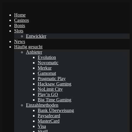
Home
Casinos
Bonis
Slots
Entwickler
News
Häufig gesucht
Anbieter
Evolution
Novomatic
Merkur
Gamomat
Pragmatic Play
Hacksaw Gaming
NoLimit City
Play’n GO
Big Time Gaming
Einzahlmethoden
Bank Überweisung
Paysafecard
MasterCard
Visa
Skrill