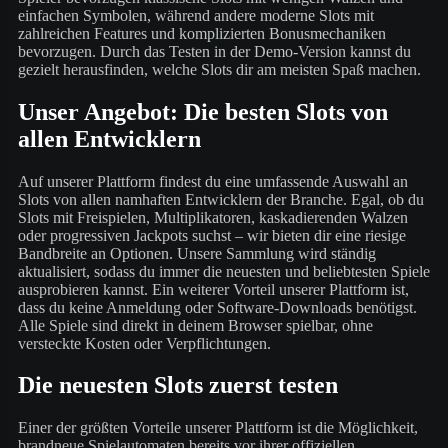
einfachen Symbolen, während andere moderne Slots mit
zahlreichen Features und komplizierten Bonusmechaniken
bevorzugen. Durch das Testen in der Demo-Version kannst du
gezielt herausfinden, welche Slots dir am meisten Spaß machen.
Unser Angebot: Die besten Slots von
allen Entwicklern
Auf unserer Plattform findest du eine umfassende Auswahl an
Slots von allen namhaften Entwicklern der Branche. Egal, ob du
Slots mit Freispielen, Multiplikatoren, kaskadierenden Walzen
oder progressiven Jackpots suchst – wir bieten dir eine riesige
Bandbreite an Optionen. Unsere Sammlung wird ständig
aktualisiert, sodass du immer die neuesten und beliebtesten Spiele
ausprobieren kannst. Ein weiterer Vorteil unserer Plattform ist,
dass du keine Anmeldung oder Software-Downloads benötigst.
Alle Spiele sind direkt in deinem Browser spielbar, ohne
versteckte Kosten oder Verpflichtungen.
Die neuesten Slots zuerst testen
Einer der größten Vorteile unserer Plattform ist die Möglichkeit,
brandneue Spielautomaten bereits vor ihrer offiziellen