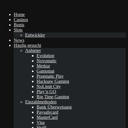
Home
Casinos
Bonis
Slots
Entwickler
News
Häufig gesucht
Anbieter
Evolution
Novomatic
Merkur
Gamomat
Pragmatic Play
Hacksaw Gaming
NoLimit City
Play’n GO
Big Time Gaming
Einzahlmethoden
Bank Überweisung
Paysafecard
MasterCard
Visa
Skrill