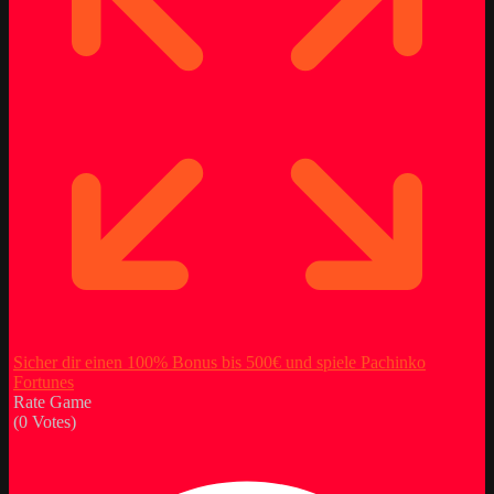
Sicher dir einen 100% Bonus bis 500€ und spiele Pachinko
Fortunes
Rate Game
(
0
Votes)