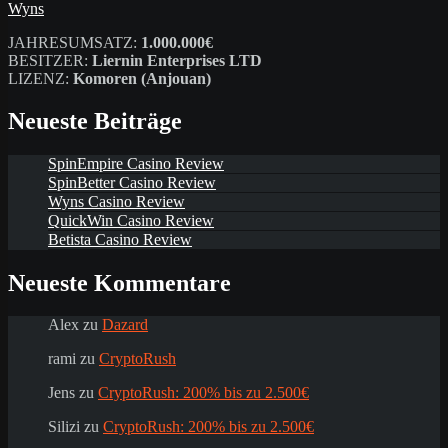
Wyns
JAHRESUMSATZ:
1.000.000€
BESITZER:
Liernin Enterprises LTD
LIZENZ:
Komoren (Anjouan)
Neueste Beiträge
SpinEmpire Casino Review
SpinBetter Casino Review
Wyns Casino Review
QuickWin Casino Review
Betista Casino Review
Neueste Kommentare
Alex
zu
Dazard
rami
zu
CryptoRush
Jens
zu
CryptoRush: 200% bis zu 2.500€
Silizi
zu
CryptoRush: 200% bis zu 2.500€