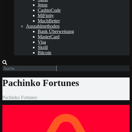
Jeton
CashtoCode
MiFinity
MuchBetter
Auszahlmethoden
Bank Überweisung
MasterCard
Visa
Skrill
Bitcoin
Pachinko Fortunes
Pachinko Fortunes