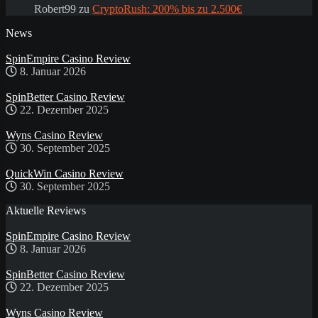
Robert99
zu
CryptoRush: 200% bis zu 2.500€
News
SpinEmpire Casino Review
8. Januar 2026
SpinBetter Casino Review
22. Dezember 2025
Wyns Casino Review
30. September 2025
QuickWin Casino Review
30. September 2025
Aktuelle Reviews
SpinEmpire Casino Review
8. Januar 2026
SpinBetter Casino Review
22. Dezember 2025
Wyns Casino Review