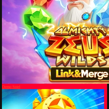
Demo Spiel