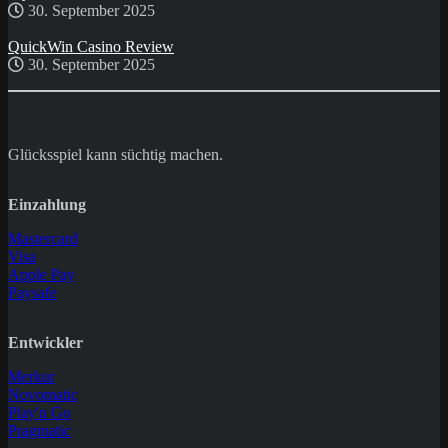
30. September 2025
QuickWin Casino Review
30. September 2025
Glücksspiel kann süchtig machen.
Einzahlung
Mastercard
Visa
Apple Pay
Paysafe
Entwickler
Merkur
Novomatic
Play'n Go
Pragmatic