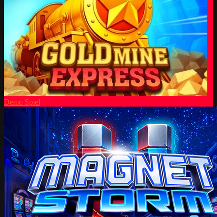
Demo Spiel