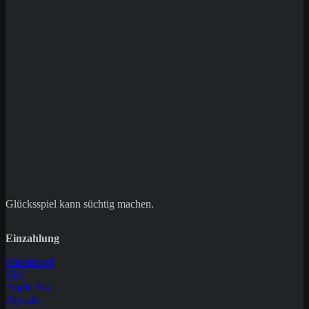
Save my name, email, and website in this
browser for the next time I comment.
Glücksspiel kann süchtig machen.
Einzahlung
Mastercard
Visa
Apple Pay
Paysafe