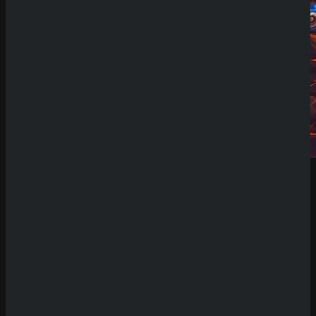
Demo Spiel
Willkommen auf unserer Plattform für Demo
Slots! Hier hast du die einzigartige Möglichkeit,
eine riesige Auswahl an Spielautomaten
kostenlos und ohne Risiko zu testen. Unsere
Seite bietet dir den Vorteil, die neuesten Slots
oft bis zu zwei Wochen vor ihrer offiziellen
Veröffentlichung in Online-Casinos
ausprobieren zu können. Das bedeutet, dass du
früher als andere Spieler die innovativen