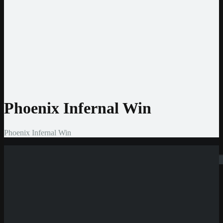
Jeton
CashtoCode
MiFinity
MuchBetter
Auszahlmethoden
Bank Überweisung
MasterCard
Visa
Skrill
Bitcoin
Phoenix Infernal Win
Phoenix Infernal Win
Suchen
Neue Casinos