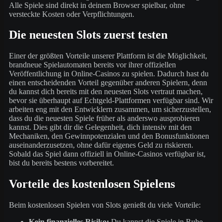
Alle Spiele sind direkt in deinem Browser spielbar, ohne
versteckte Kosten oder Verpflichtungen.
Die neuesten Slots zuerst testen
Einer der größten Vorteile unserer Plattform ist die Möglichkeit,
brandneue Spielautomaten bereits vor ihrer offiziellen
Veröffentlichung in Online-Casinos zu spielen. Dadurch hast du
einen entscheidenden Vorteil gegenüber anderen Spielern, denn
du kannst dich bereits mit den neuesten Slots vertraut machen,
bevor sie überhaupt auf Echtgeld-Plattformen verfügbar sind. Wir
arbeiten eng mit den Entwicklern zusammen, um sicherzustellen,
dass du die neuesten Spiele früher als anderswo ausprobieren
kannst. Dies gibt dir die Gelegenheit, dich intensiv mit den
Mechaniken, den Gewinnpotenzialen und den Bonusfunktionen
auseinanderzusetzen, ohne dafür eigenes Geld zu riskieren.
Sobald das Spiel dann offiziell in Online-Casinos verfügbar ist,
bist du bereits bestens vorbereitet.
Vorteile des kostenlosen Spielens
Beim kostenlosen Spielen von Slots genießt du viele Vorteile:
Kein finanzielles Risiko:
Du kannst die Spiele in Ruhe