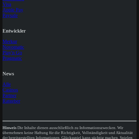
Visa
Apple Pay
Paysafe
Entwickler
Merkur
Novomatic
Play'n Go
Pragmatic
News
Alle
Casinos
Partner
Ratgeber
Hinweis
Die Inhalte dienen ausschließlich zu Informationszwecken. Wir
übernehmen keine Haftung für die Richtigkeit, Vollständigkeit und Aktualität
der bereitgestellten Informationen. Glücksspiel kann süchtig machen. Spielen