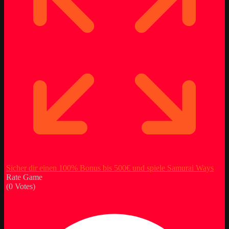
Sicher dir einen 100% Bonus bis 500€ und spiele Samurai Ways
Rate Game
(
0
Votes)