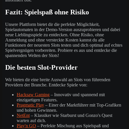
Fazit: Spielspaß ohne Risiko
Unsere Plattform bietet dir die perfekte Möglichkeit,
Spielautomaten in der Demo-Version auszuprobieren und dabei
neue Lieblingsspiele zu entdecken. Ohne Risiko, ohne
Anmeldung und ohne versteckte Kosten kannst du alle
Funktionen der neuesten Slots testen und dich optimal auf echtes
Spielvergnügen vorbereiten. Probiere es aus und entdecke die
spannenden Welten der Slots!
Die besten Slot-Provider
Wir bieten dir eine breite Auswahl an Slots von führenden
Providern der Branche. Entdecke Spiele von:
Hacksaw Gaming
– Innovativ und spannend mit
einzigartigen Features.
Pragmatic Play
– Einer der Marktführer mit Top-Grafiken
und hohen Gewinnen.
NetEnt
– Klassiker wie Starburst und Gonzo's Quest
warten auf dich.
Play'n GO
– Perfekte Mischung aus Spielspaß und