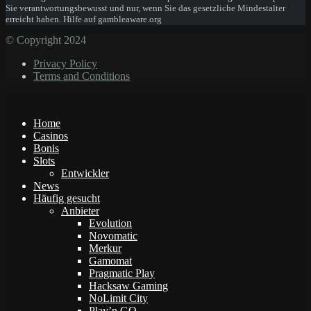
Sie verantwortungsbewusst und nur, wenn Sie das gesetzliche Mindestalter
erreicht haben. Hilfe auf gambleaware.org
© Copyright 2024
Privacy Policy
Terms and Conditions
Home
Casinos
Bonis
Slots
Entwickler
News
Häufig gesucht
Anbieter
Evolution
Novomatic
Merkur
Gamomat
Pragmatic Play
Hacksaw Gaming
NoLimit City
Play’n GO