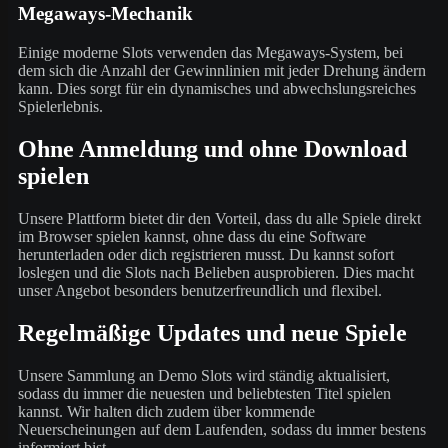
Megaways-Mechanik
Einige moderne Slots verwenden das Megaways-System, bei
dem sich die Anzahl der Gewinnlinien mit jeder Drehung ändern
kann. Dies sorgt für ein dynamisches und abwechslungsreiches
Spielerlebnis.
Ohne Anmeldung und ohne Download
spielen
Unsere Plattform bietet dir den Vorteil, dass du alle Spiele direkt
im Browser spielen kannst, ohne dass du eine Software
herunterladen oder dich registrieren musst. Du kannst sofort
loslegen und die Slots nach Belieben ausprobieren. Dies macht
unser Angebot besonders benutzerfreundlich und flexibel.
Regelmäßige Updates und neue Spiele
Unsere Sammlung an Demo Slots wird ständig aktualisiert,
sodass du immer die neuesten und beliebtesten Titel spielen
kannst. Wir halten dich zudem über kommende
Neuerscheinungen auf dem Laufenden, sodass du immer bestens
informiert bist.