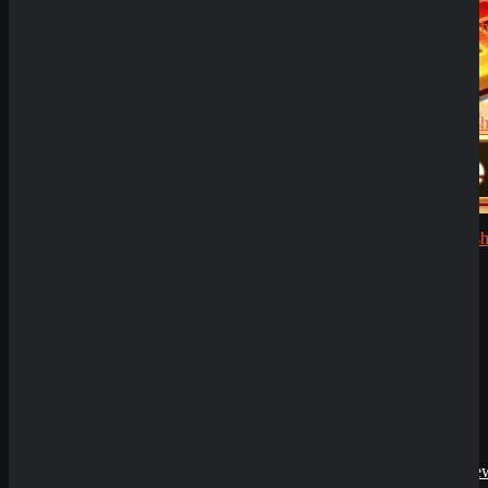
Jens
zu
CryptoRush
200% bis
zu 2.500€
Silizi
zu
CryptoRush
200% bis
zu 2.500€
Robert99
zu
Demo Spiel
CryptoRush
200% bis
zu 2.500€
News
SpinEmpire Casino
Review
8. Januar 2026
SpinBetter Casino
Review
22. Dezember
2025
Wyns Casino Revie