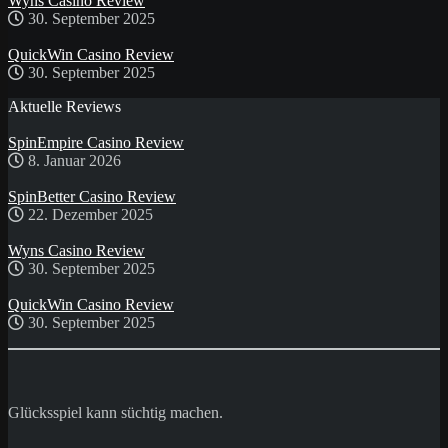
Wyns Casino Review
30. September 2025
QuickWin Casino Review
30. September 2025
Aktuelle Reviews
SpinEmpire Casino Review
8. Januar 2026
SpinBetter Casino Review
22. Dezember 2025
Wyns Casino Review
30. September 2025
QuickWin Casino Review
30. September 2025
Glücksspiel kann süchtig machen.