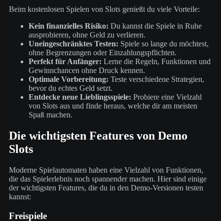
Beim kostenlosen Spielen von Slots genießt du viele Vorteile:
Kein finanzielles Risiko:
Du kannst die Spiele in Ruhe
ausprobieren, ohne Geld zu verlieren.
Uneingeschränktes Testen:
Spiele so lange du möchtest,
ohne Begrenzungen oder Einzahlungspflichten.
Perfekt für Anfänger:
Lerne die Regeln, Funktionen und
Gewinnchancen ohne Druck kennen.
Optimale Vorbereitung:
Teste verschiedene Strategien,
bevor du echtes Geld setzt.
Entdecke neue Lieblingsspiele:
Probiere eine Vielzahl
von Slots aus und finde heraus, welche dir am meisten
Spaß machen.
Die wichtigsten Features von Demo
Slots
Moderne Spielautomaten haben eine Vielzahl von Funktionen,
die das Spielerlebnis noch spannender machen. Hier sind einige
der wichtigsten Features, die du in den Demo-Versionen testen
kannst:
Freispiele