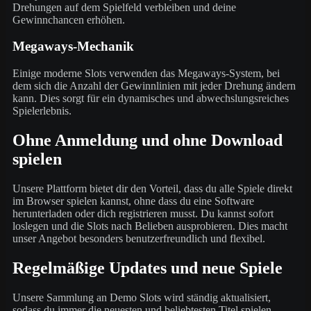
Drehungen auf dem Spielfeld verbleiben und deine
Gewinnchancen erhöhen.
Megaways-Mechanik
Einige moderne Slots verwenden das Megaways-System, bei
dem sich die Anzahl der Gewinnlinien mit jeder Drehung ändern
kann. Dies sorgt für ein dynamisches und abwechslungsreiches
Spielerlebnis.
Ohne Anmeldung und ohne Download
spielen
Unsere Plattform bietet dir den Vorteil, dass du alle Spiele direkt
im Browser spielen kannst, ohne dass du eine Software
herunterladen oder dich registrieren musst. Du kannst sofort
loslegen und die Slots nach Belieben ausprobieren. Dies macht
unser Angebot besonders benutzerfreundlich und flexibel.
Regelmäßige Updates und neue Spiele
Unsere Sammlung an Demo Slots wird ständig aktualisiert,
sodass du immer die neuesten und beliebtesten Titel spielen