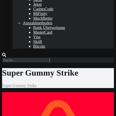
Jeton
CashtoCode
MiFinity
MuchBetter
Auszahlmethoden
Bank Überweisung
MasterCard
Visa
Skrill
Bitcoin
Super Gummy Strike
Super Gummy Strike