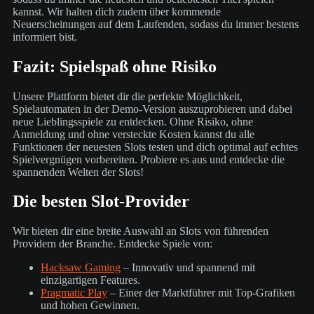
kannst. Wir halten dich zudem über kommende
Neuerscheinungen auf dem Laufenden, sodass du immer bestens
informiert bist.
Fazit: Spielspaß ohne Risiko
Unsere Plattform bietet dir die perfekte Möglichkeit,
Spielautomaten in der Demo-Version auszuprobieren und dabei
neue Lieblingsspiele zu entdecken. Ohne Risiko, ohne
Anmeldung und ohne versteckte Kosten kannst du alle
Funktionen der neuesten Slots testen und dich optimal auf echtes
Spielvergnügen vorbereiten. Probiere es aus und entdecke die
spannenden Welten der Slots!
Die besten Slot-Provider
Wir bieten dir eine breite Auswahl an Slots von führenden
Providern der Branche. Entdecke Spiele von:
Hacksaw Gaming
– Innovativ und spannend mit
einzigartigen Features.
Pragmatic Play
– Einer der Marktführer mit Top-Grafiken
und hohen Gewinnen.