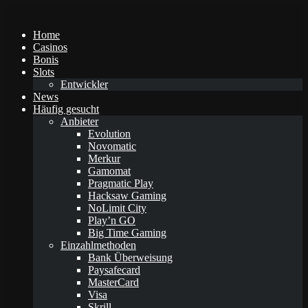
Home
Casinos
Bonis
Slots
Entwickler
News
Häufig gesucht
Anbieter
Evolution
Novomatic
Merkur
Gamomat
Pragmatic Play
Hacksaw Gaming
NoLimit City
Play’n GO
Big Time Gaming
Einzahlmethoden
Bank Überweisung
Paysafecard
MasterCard
Visa
Skrill