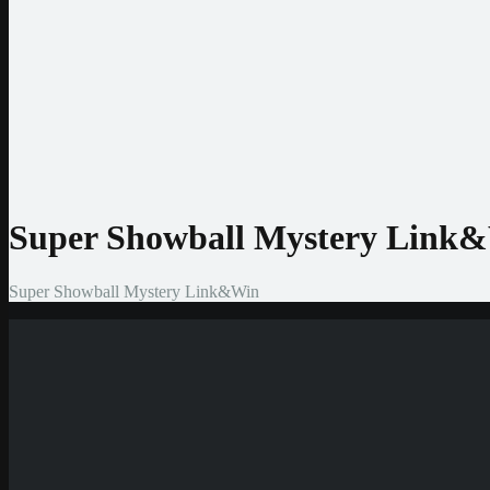
Aus
Super Showball Mystery Link
Super Showball Mystery Link&Win