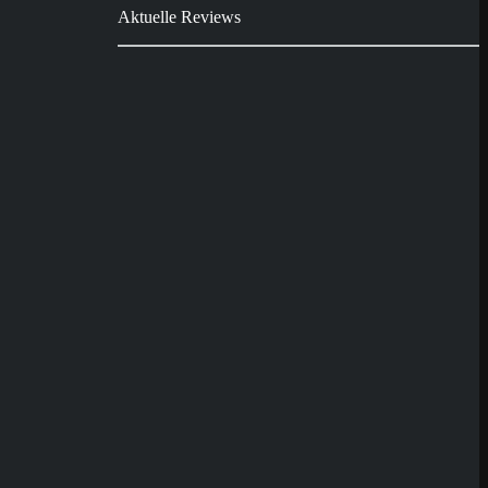
Aktuelle Reviews