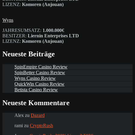
LIZENZ:
Komoren (Anjouan)
Wyns
JAHRESUMSATZ:
1.000.000€
BESITZER:
Liernin Enterprises LTD
LIZENZ:
Komoren (Anjouan)
Neueste Beiträge
SpinEmpire Casino Review
SpinBetter Casino Review
Wyns Casino Review
QuickWin Casino Review
Betista Casino Review
Neueste Kommentare
Alex
zu
Dazard
rami
zu
CryptoRush