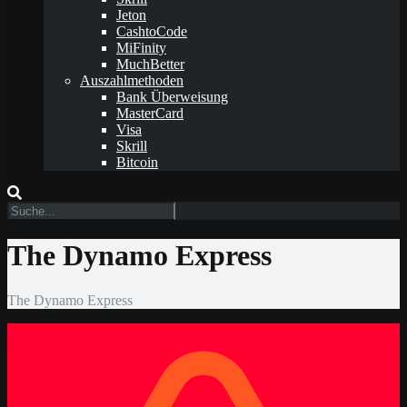
Jeton
CashtoCode
MiFinity
MuchBetter
Auszahlmethoden
Bank Überweisung
MasterCard
Visa
Skrill
Bitcoin
The Dynamo Express
The Dynamo Express