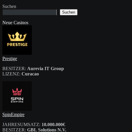
Suchen
Suchen
Neue Casinos
Prestige
BESITZER:
Aurevia IT Group
LIZENZ:
Curacao
SpinEmpire
JAHRESUMSATZ:
10.000.000€
BESITZER:
GBL Solutions N.V.