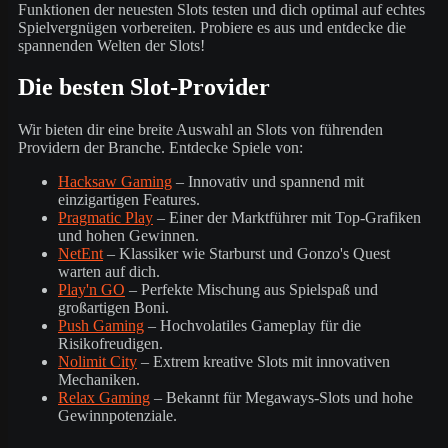
Funktionen der neuesten Slots testen und dich optimal auf echtes
Spielvergnügen vorbereiten. Probiere es aus und entdecke die
spannenden Welten der Slots!
Die besten Slot-Provider
Wir bieten dir eine breite Auswahl an Slots von führenden
Providern der Branche. Entdecke Spiele von:
Hacksaw Gaming
– Innovativ und spannend mit
einzigartigen Features.
Pragmatic Play
– Einer der Marktführer mit Top-Grafiken
und hohen Gewinnen.
NetEnt
– Klassiker wie Starburst und Gonzo's Quest
warten auf dich.
Play'n GO
– Perfekte Mischung aus Spielspaß und
großartigen Boni.
Push Gaming
– Hochvolatiles Gameplay für die
Risikofreudigen.
Nolimit City
– Extrem kreative Slots mit innovativen
Mechaniken.
Relax Gaming
– Bekannt für Megaways-Slots und hohe
Gewinnpotenziale.