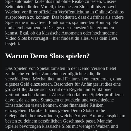
Spielautomaten kostenlos und ohne Risiko zu testen. Unsere
Seite bietet dir den Vorteil, die neuesten Slots oft bis zu zwei
Wochen vor ihrer offiziellen Veröffentlichung in Online-Casinos
ausprobieren zu können. Das bedeutet, dass du früher als andere
Spieler die innovativen Funktionen, spannenden Bonusspiele
und atemberaubenden Designs der neuesten Titel erkunden
kannst. Egal, ob du klassische Automaten oder hochmoderne
Video-Slots bevorzugst – hier findest du alles, was dein Herz
begehrt.
Warum Demo Slots spielen?
Das Spielen von Spielautomaten in der Demo-Version bietet
zahlreiche Vorteile. Zum einen ermöglicht es dir, die
verschiedenen Mechaniken und Features kennenzulernen, ohne
eigenes Geld einzusetzen. Besonders für Anfänger ist dies eine
große Hilfe, da sie sich so mit den Regeln und Funktionen
vertraut machen können. Aber auch erfahrene Spieler profitieren
davon, da sie neue Strategien entwickeln und verschiedene
Einsatzhöhen testen können, ohne finanzielle Risiken
einzugehen. Darüber hinaus geben Demo Slots dir die
Gelegenheit, herauszufinden, welche Art von Automatenspiel am
besten zu deinem persönlichen Geschmack passt. Manche
Spieler bevorzugen klassische Slots mit wenigen Walzen und