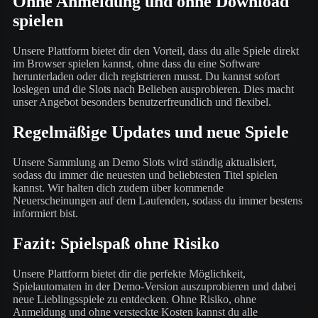
Ohne Anmeldung und ohne Download
spielen
Unsere Plattform bietet dir den Vorteil, dass du alle Spiele direkt
im Browser spielen kannst, ohne dass du eine Software
herunterladen oder dich registrieren musst. Du kannst sofort
loslegen und die Slots nach Belieben ausprobieren. Dies macht
unser Angebot besonders benutzerfreundlich und flexibel.
Regelmäßige Updates und neue Spiele
Unsere Sammlung an Demo Slots wird ständig aktualisiert,
sodass du immer die neuesten und beliebtesten Titel spielen
kannst. Wir halten dich zudem über kommende
Neuerscheinungen auf dem Laufenden, sodass du immer bestens
informiert bist.
Fazit: Spielspaß ohne Risiko
Unsere Plattform bietet dir die perfekte Möglichkeit,
Spielautomaten in der Demo-Version auszuprobieren und dabei
neue Lieblingsspiele zu entdecken. Ohne Risiko, ohne
Anmeldung und ohne versteckte Kosten kannst du alle