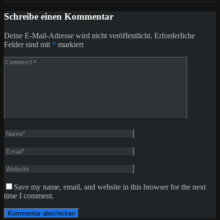
Schreibe einen Kommentar
Deine E-Mail-Adresse wird nicht veröffentlicht.
Erforderliche
Felder sind mit
*
markiert
Save my name, email, and website in this browser for the next
time I comment.