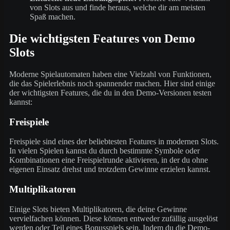
von Slots aus und finde heraus, welche dir am meisten
Spaß machen.
Die wichtigsten Features von Demo
Slots
Moderne Spielautomaten haben eine Vielzahl von Funktionen,
die das Spielerlebnis noch spannender machen. Hier sind einige
der wichtigsten Features, die du in den Demo-Versionen testen
kannst:
Freispiele
Freispiele sind eines der beliebtesten Features in modernen Slots.
In vielen Spielen kannst du durch bestimmte Symbole oder
Kombinationen eine Freispielrunde aktivieren, in der du ohne
eigenen Einsatz drehst und trotzdem Gewinne erzielen kannst.
Multiplikatoren
Einige Slots bieten Multiplikatoren, die deine Gewinne
vervielfachen können. Diese können entweder zufällig ausgelöst
werden oder Teil eines Bonusspiels sein. Indem du die Demo-