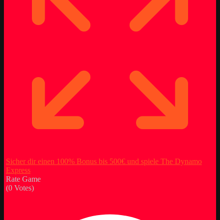
Sicher dir einen 100% Bonus bis 500€ und spiele The Dynamo
Express
Rate Game
(
0
Votes)