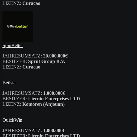
LIZENZ:
Curacao
SpinBetter
JAHRESUMSATZ:
20.000.000€
BESITZER:
Sprut Group B.V.
LIZENZ:
Curacao
Betista
JAHRESUMSATZ:
1.000.000€
BESITZER:
Liernin Enterprises LTD
LIZENZ:
Komoren (Anjouan)
QuickWin
JAHRESUMSATZ:
1.000.000€
BESITZER:
Liernin Enterprises LTD