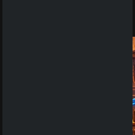
Demo Spiel