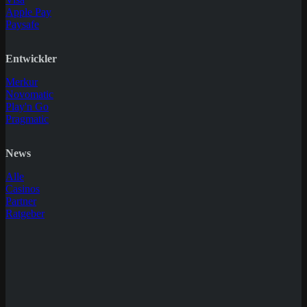
Apple Pay
Paysafe
Entwickler
Merkur
Novomatic
Play'n Go
Pragmatic
News
Alle
Casinos
Partner
Ratgeber