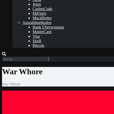
Jeton
CashtoCode
MiFinity
MuchBetter
Auszahlmethoden
Bank Überweisung
MasterCard
Visa
Skrill
Bitcoin
War Whore
War Whore