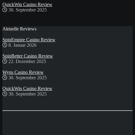
QuickWin Casino Review
30. September 2025
Aktuelle Reviews
SpinEmpire Casino Review
8. Januar 2026
SpinBetter Casino Review
22. Dezember 2025
Wyns Casino Review
30. September 2025
QuickWin Casino Review
30. September 2025