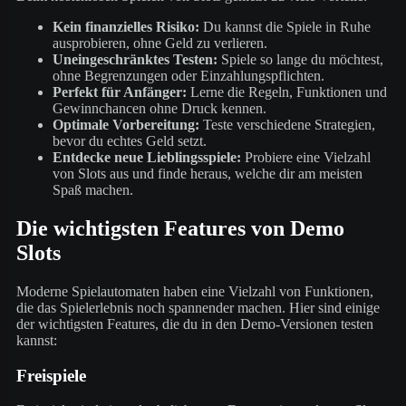
Kein finanzielles Risiko:
Du kannst die Spiele in Ruhe
ausprobieren, ohne Geld zu verlieren.
Uneingeschränktes Testen:
Spiele so lange du möchtest,
ohne Begrenzungen oder Einzahlungspflichten.
Perfekt für Anfänger:
Lerne die Regeln, Funktionen und
Gewinnchancen ohne Druck kennen.
Optimale Vorbereitung:
Teste verschiedene Strategien,
bevor du echtes Geld setzt.
Entdecke neue Lieblingsspiele:
Probiere eine Vielzahl
von Slots aus und finde heraus, welche dir am meisten
Spaß machen.
Die wichtigsten Features von Demo
Slots
Moderne Spielautomaten haben eine Vielzahl von Funktionen,
die das Spielerlebnis noch spannender machen. Hier sind einige
der wichtigsten Features, die du in den Demo-Versionen testen
kannst:
Freispiele