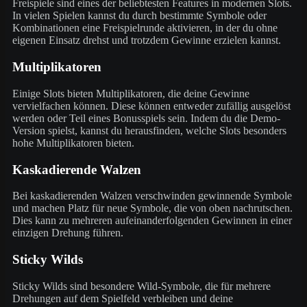
Freispiele sind eines der beliebtesten Features in modernen Slots.
In vielen Spielen kannst du durch bestimmte Symbole oder
Kombinationen eine Freispielrunde aktivieren, in der du ohne
eigenen Einsatz drehst und trotzdem Gewinne erzielen kannst.
Multiplikatoren
Einige Slots bieten Multiplikatoren, die deine Gewinne
vervielfachen können. Diese können entweder zufällig ausgelöst
werden oder Teil eines Bonusspiels sein. Indem du die Demo-
Version spielst, kannst du herausfinden, welche Slots besonders
hohe Multiplikatoren bieten.
Kaskadierende Walzen
Bei kaskadierenden Walzen verschwinden gewinnende Symbole
und machen Platz für neue Symbole, die von oben nachrutschen.
Dies kann zu mehreren aufeinanderfolgenden Gewinnen in einer
einzigen Drehung führen.
Sticky Wilds
Sticky Wilds sind besondere Wild-Symbole, die für mehrere
Drehungen auf dem Spielfeld verbleiben und deine