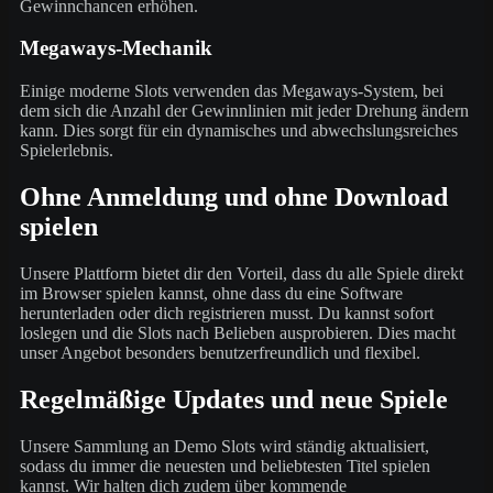
Gewinnchancen erhöhen.
Megaways-Mechanik
Einige moderne Slots verwenden das Megaways-System, bei
dem sich die Anzahl der Gewinnlinien mit jeder Drehung ändern
kann. Dies sorgt für ein dynamisches und abwechslungsreiches
Spielerlebnis.
Ohne Anmeldung und ohne Download
spielen
Unsere Plattform bietet dir den Vorteil, dass du alle Spiele direkt
im Browser spielen kannst, ohne dass du eine Software
herunterladen oder dich registrieren musst. Du kannst sofort
loslegen und die Slots nach Belieben ausprobieren. Dies macht
unser Angebot besonders benutzerfreundlich und flexibel.
Regelmäßige Updates und neue Spiele
Unsere Sammlung an Demo Slots wird ständig aktualisiert,
sodass du immer die neuesten und beliebtesten Titel spielen
kannst. Wir halten dich zudem über kommende