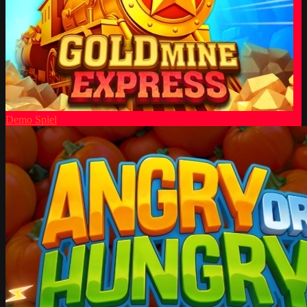
Demo Spiel