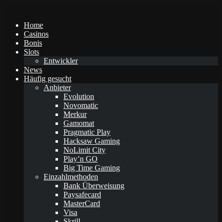
Home
Casinos
Bonis
Slots
Entwickler
News
Häufig gesucht
Anbieter
Evolution
Novomatic
Merkur
Gamomat
Pragmatic Play
Hacksaw Gaming
NoLimit City
Play’n GO
Big Time Gaming
Einzahlmethoden
Bank Überweisung
Paysafecard
MasterCard
Visa
Skrill