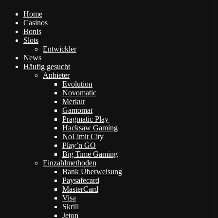
Home
Casinos
Bonis
Slots
Entwickler
News
Häufig gesucht
Anbieter
Evolution
Novomatic
Merkur
Gamomat
Pragmatic Play
Hacksaw Gaming
NoLimit City
Play’n GO
Big Time Gaming
Einzahlmethoden
Bank Überweisung
Paysafecard
MasterCard
Visa
Skrill
Jeton