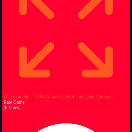
Sicher dir einen 100% Bonus bis 500€ und spiele XtremeO
Rate Game
(
0
Votes)