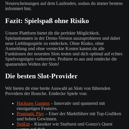
Neuerscheinungen auf dem Laufenden, sodass du immer bestens
informiert bist.
Fazit: Spielspaß ohne Risiko
Unsere Plattform bietet dir die perfekte Möglichkeit,
Spielautomaten in der Demo-Version auszuprobieren und dabei
neue Lieblingsspiele zu entdecken. Ohne Risiko, ohne
Anmeldung und ohne versteckte Kosten kannst du alle
Funktionen der neuesten Slots testen und dich optimal auf echtes
Spielvergnügen vorbereiten. Probiere es aus und entdecke die
spannenden Welten der Slots!
Die besten Slot-Provider
Wir bieten dir eine breite Auswahl an Slots von führenden
Providern der Branche. Entdecke Spiele von:
Hacksaw Gaming
– Innovativ und spannend mit
einzigartigen Features.
Pragmatic Play
– Einer der Marktführer mit Top-Grafiken
und hohen Gewinnen.
NetEnt
– Klassiker wie Starburst und Gonzo's Quest