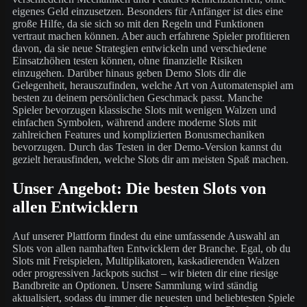
eigenes Geld einzusetzen. Besonders für Anfänger ist dies eine
große Hilfe, da sie sich so mit den Regeln und Funktionen
vertraut machen können. Aber auch erfahrene Spieler profitieren
davon, da sie neue Strategien entwickeln und verschiedene
Einsatzhöhen testen können, ohne finanzielle Risiken
einzugehen. Darüber hinaus geben Demo Slots dir die
Gelegenheit, herauszufinden, welche Art von Automatenspiel am
besten zu deinem persönlichen Geschmack passt. Manche
Spieler bevorzugen klassische Slots mit wenigen Walzen und
einfachen Symbolen, während andere moderne Slots mit
zahlreichen Features und komplizierten Bonusmechaniken
bevorzugen. Durch das Testen in der Demo-Version kannst du
gezielt herausfinden, welche Slots dir am meisten Spaß machen.
Unser Angebot: Die besten Slots von
allen Entwicklern
Auf unserer Plattform findest du eine umfassende Auswahl an
Slots von allen namhaften Entwicklern der Branche. Egal, ob du
Slots mit Freispielen, Multiplikatoren, kaskadierenden Walzen
oder progressiven Jackpots suchst – wir bieten dir eine riesige
Bandbreite an Optionen. Unsere Sammlung wird ständig
aktualisiert, sodass du immer die neuesten und beliebtesten Spiele