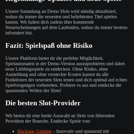
Unsere Sammlung an Demo Slots wird ständig aktualisiert,
sodass du immer die neuesten und beliebtesten Titel spielen
kannst. Wir halten dich zudem über kommende
Neuerscheinungen auf dem Laufenden, sodass du immer bestens
informiert bist.
Fazit: Spielspaß ohne Risiko
Unsere Plattform bietet dir die perfekte Möglichkeit,
Spielautomaten in der Demo-Version auszuprobieren und dabei
neue Lieblingsspiele zu entdecken. Ohne Risiko, ohne
Anmeldung und ohne versteckte Kosten kannst du alle
Funktionen der neuesten Slots testen und dich optimal auf echtes
Spielvergnügen vorbereiten. Probiere es aus und entdecke die
spannenden Welten der Slots!
Die besten Slot-Provider
Wir bieten dir eine breite Auswahl an Slots von führenden
Providern der Branche. Entdecke Spiele von:
Hacksaw Gaming
– Innovativ und spannend mit