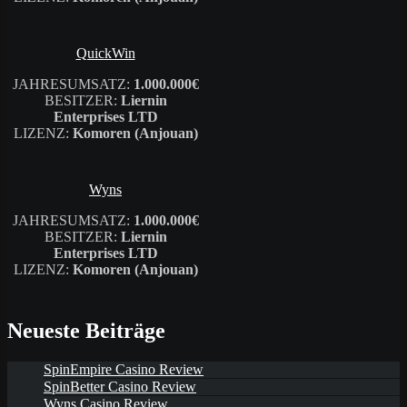
QuickWin
JAHRESUMSATZ:
1.000.000€
BESITZER:
Liernin
Enterprises LTD
LIZENZ:
Komoren (Anjouan)
Wyns
JAHRESUMSATZ:
1.000.000€
BESITZER:
Liernin
Enterprises LTD
LIZENZ:
Komoren (Anjouan)
Neueste Beiträge
SpinEmpire Casino Review
SpinBetter Casino Review
Wyns Casino Review