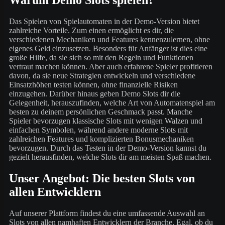
Das Spielen von Spielautomaten in der Demo-Version bietet
zahlreiche Vorteile. Zum einen ermöglicht es dir, die
verschiedenen Mechaniken und Features kennenzulernen, ohne
eigenes Geld einzusetzen. Besonders für Anfänger ist dies eine
große Hilfe, da sie sich so mit den Regeln und Funktionen
vertraut machen können. Aber auch erfahrene Spieler profitieren
davon, da sie neue Strategien entwickeln und verschiedene
Einsatzhöhen testen können, ohne finanzielle Risiken
einzugehen. Darüber hinaus geben Demo Slots dir die
Gelegenheit, herauszufinden, welche Art von Automatenspiel am
besten zu deinem persönlichen Geschmack passt. Manche
Spieler bevorzugen klassische Slots mit wenigen Walzen und
einfachen Symbolen, während andere moderne Slots mit
zahlreichen Features und komplizierten Bonusmechaniken
bevorzugen. Durch das Testen in der Demo-Version kannst du
gezielt herausfinden, welche Slots dir am meisten Spaß machen.
Unser Angebot: Die besten Slots von
allen Entwicklern
Auf unserer Plattform findest du eine umfassende Auswahl an
Slots von allen namhaften Entwicklern der Branche. Egal, ob du