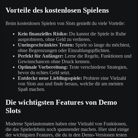
Vorteile des kostenlosen Spielens
Beim kostenlosen Spielen von Slots genießt du viele Vorteile:
Kein finanzielles Risiko:
Du kannst die Spiele in Ruhe
ausprobieren, ohne Geld zu verlieren.
Uneingeschränktes Testen:
Spiele so lange du möchtest,
ohne Begrenzungen oder Einzahlungspflichten.
Perfekt für Anfänger:
Lerne die Regeln, Funktionen und
Gewinnchancen ohne Druck kennen.
Optimale Vorbereitung:
Teste verschiedene Strategien,
bevor du echtes Geld setzt.
Entdecke neue Lieblingsspiele:
Probiere eine Vielzahl
von Slots aus und finde heraus, welche dir am meisten
Spaß machen.
Die wichtigsten Features von Demo
Slots
Moderne Spielautomaten haben eine Vielzahl von Funktionen,
die das Spielerlebnis noch spannender machen. Hier sind einige
der wichtigsten Features, die du in den Demo-Versionen testen