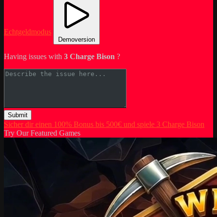
Echtgeldmodus
Demoversion
Having issues with
3 Charge Bison
?
Submit
Sicher dir einen 100% Bonus bis 500€ und spiele 3 Charge Bison
Try Our Featured Games