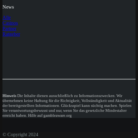
News
Alle
Casinos
Partner
Ratgeber
Hinweis
Die Inhalte dienen ausschließlich zu Informationszwecken. Wir
übernehmen keine Haftung für die Richtigkeit, Vollständigkeit und Aktualität
der bereitgestellten Informationen. Glücksspiel kann süchtig machen. Spielen
Sie verantwortungsbewusst und nur, wenn Sie das gesetzliche Mindestalter
erreicht haben. Hilfe auf gambleaware.org
© Copyright 2024