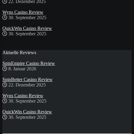
22. Dezember 2025
Wyns Casino Review
30. September 2025
QuickWin Casino Review
30. September 2025
Aktuelle Reviews
SpinEmpire Casino Review
8. Januar 2026
SpinBetter Casino Review
22. Dezember 2025
Wyns Casino Review
30. September 2025
QuickWin Casino Review
30. September 2025