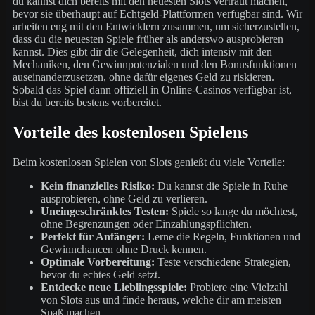
du kannst dich bereits mit den neuesten Slots vertraut machen,
bevor sie überhaupt auf Echtgeld-Plattformen verfügbar sind. Wir
arbeiten eng mit den Entwicklern zusammen, um sicherzustellen,
dass du die neuesten Spiele früher als anderswo ausprobieren
kannst. Dies gibt dir die Gelegenheit, dich intensiv mit den
Mechaniken, den Gewinnpotenzialen und den Bonusfunktionen
auseinanderzusetzen, ohne dafür eigenes Geld zu riskieren.
Sobald das Spiel dann offiziell in Online-Casinos verfügbar ist,
bist du bereits bestens vorbereitet.
Vorteile des kostenlosen Spielens
Beim kostenlosen Spielen von Slots genießt du viele Vorteile:
Kein finanzielles Risiko:
Du kannst die Spiele in Ruhe
ausprobieren, ohne Geld zu verlieren.
Uneingeschränktes Testen:
Spiele so lange du möchtest,
ohne Begrenzungen oder Einzahlungspflichten.
Perfekt für Anfänger:
Lerne die Regeln, Funktionen und
Gewinnchancen ohne Druck kennen.
Optimale Vorbereitung:
Teste verschiedene Strategien,
bevor du echtes Geld setzt.
Entdecke neue Lieblingsspiele:
Probiere eine Vielzahl
von Slots aus und finde heraus, welche dir am meisten
Spaß machen.