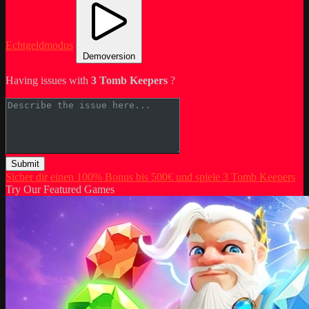
Echtgeldmodus
Demoversion
Having issues with
3 Tomb Keepers
?
Submit
Sicher dir einen 100% Bonus bis 500€ und spiele 3 Tomb Keepers
Try Our Featured Games