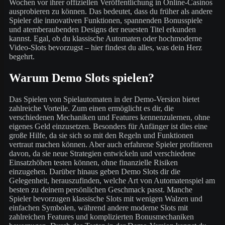
Wochen vor ihrer offiziellen Veröffentlichung in Online-Casinos
ausprobieren zu können. Das bedeutet, dass du früher als andere
Spieler die innovativen Funktionen, spannenden Bonusspiele
und atemberaubenden Designs der neuesten Titel erkunden
kannst. Egal, ob du klassische Automaten oder hochmoderne
Video-Slots bevorzugst – hier findest du alles, was dein Herz
begehrt.
Warum Demo Slots spielen?
Das Spielen von Spielautomaten in der Demo-Version bietet
zahlreiche Vorteile. Zum einen ermöglicht es dir, die
verschiedenen Mechaniken und Features kennenzulernen, ohne
eigenes Geld einzusetzen. Besonders für Anfänger ist dies eine
große Hilfe, da sie sich so mit den Regeln und Funktionen
vertraut machen können. Aber auch erfahrene Spieler profitieren
davon, da sie neue Strategien entwickeln und verschiedene
Einsatzhöhen testen können, ohne finanzielle Risiken
einzugehen. Darüber hinaus geben Demo Slots dir die
Gelegenheit, herauszufinden, welche Art von Automatenspiel am
besten zu deinem persönlichen Geschmack passt. Manche
Spieler bevorzugen klassische Slots mit wenigen Walzen und
einfachen Symbolen, während andere moderne Slots mit
zahlreichen Features und komplizierten Bonusmechaniken