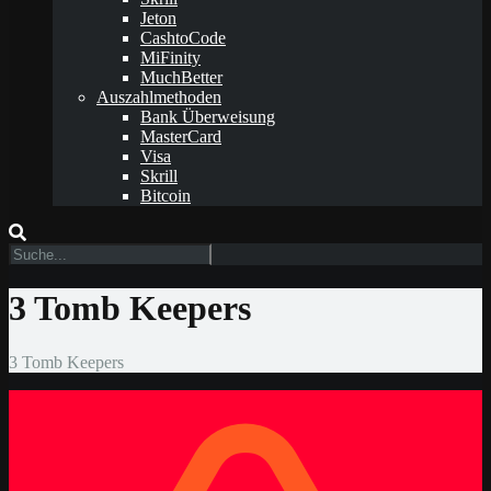
Jeton
CashtoCode
MiFinity
MuchBetter
Auszahlmethoden
Bank Überweisung
MasterCard
Visa
Skrill
Bitcoin
3 Tomb Keepers
3 Tomb Keepers