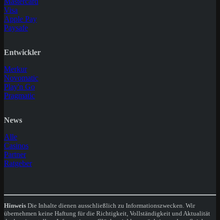
Mastercard
Visa
Apple Pay
Paysafe
Entwickler
Merkur
Novomatic
Play'n Go
Pragmatic
News
Alle
Casinos
Partner
Ratgeber
Hinweis
Die Inhalte dienen ausschließlich zu Informationszwecken. Wir
übernehmen keine Haftung für die Richtigkeit, Vollständigkeit und Aktualität