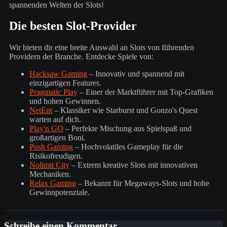
spannenden Welten der Slots!
Die besten Slot-Provider
Wir bieten dir eine breite Auswahl an Slots von führenden
Providern der Branche. Entdecke Spiele von:
Hacksaw Gaming
– Innovativ und spannend mit
einzigartigen Features.
Pragmatic Play
– Einer der Marktführer mit Top-Grafiken
und hohen Gewinnen.
NetEnt
– Klassiker wie Starburst und Gonzo's Quest
warten auf dich.
Play'n GO
– Perfekte Mischung aus Spielspaß und
großartigen Boni.
Push Gaming
– Hochvolatiles Gameplay für die
Risikofreudigen.
Nolimit City
– Extrem kreative Slots mit innovativen
Mechaniken.
Relax Gaming
– Bekannt für Megaways-Slots und hohe
Gewinnpotenziale.
Schreibe einen Kommentar