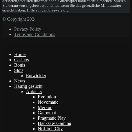
der bereitgestellten Informationen. Glücksspiel kann süchtig machen. Spielen
Sie verantwortungsbewusst und nur, wenn Sie das gesetzliche Mindestalter
erreicht haben. Hilfe auf gambleaware.org
© Copyright 2024
Privacy Policy
Terms and Conditions
Home
Casinos
Bonis
Slots
Entwickler
News
Häufig gesucht
Anbieter
Evolution
Novomatic
Merkur
Gamomat
Pragmatic Play
Hacksaw Gaming
NoLimit City