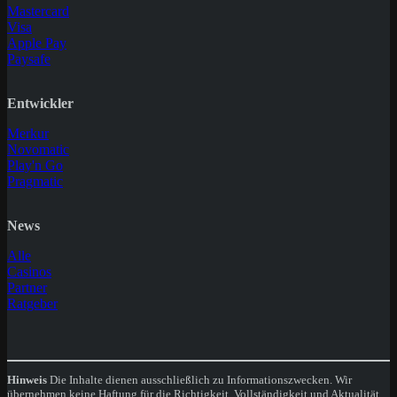
Mastercard
Visa
Apple Pay
Paysafe
Entwickler
Merkur
Novomatic
Play'n Go
Pragmatic
News
Alle
Casinos
Partner
Ratgeber
Hinweis
Die Inhalte dienen ausschließlich zu Informationszwecken. Wir
übernehmen keine Haftung für die Richtigkeit, Vollständigkeit und Aktualität