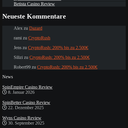
Betista Casino Review
Neueste Kommentare
Alex
zu
Dazard
rami
zu
CryptoRush
Jens
zu
CryptoRush: 200% bis zu 2.500€
Silizi
zu
CryptoRush: 200% bis zu 2.500€
Robert99
zu
CryptoRush: 200% bis zu 2.500€
News
SpinEmpire Casino Review
8. Januar 2026
SpinBetter Casino Review
22. Dezember 2025
Wyns Casino Review
30. September 2025