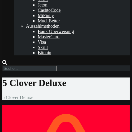
Jeton
CashtoCode
MiFinity
MuchBetter
Auszahlmethoden
Bank Überweisung
MasterCard
Visa
Skrill
Bitcoin
5 Clover Deluxe
5 Clover Deluxe