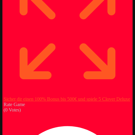
Sicher dir einen 100% Bonus bis 500€ und spiele 5 Clover Deluxe
Rate Game
(
0
Votes)