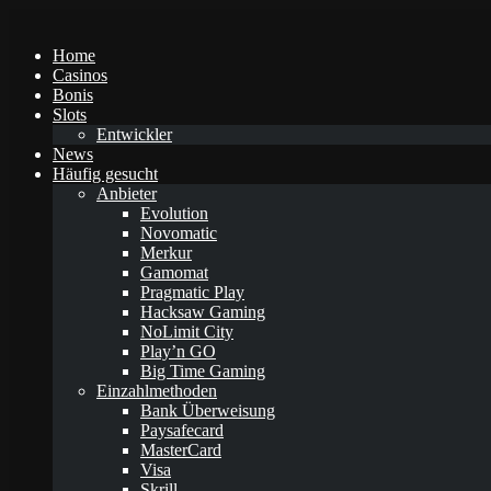
Home
Casinos
Bonis
Slots
Entwickler
News
Häufig gesucht
Anbieter
Evolution
Novomatic
Merkur
Gamomat
Pragmatic Play
Hacksaw Gaming
NoLimit City
Play’n GO
Big Time Gaming
Einzahlmethoden
Bank Überweisung
Paysafecard
MasterCard
Visa
Skrill