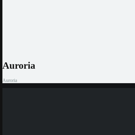
Aus
Auroria
Auroria