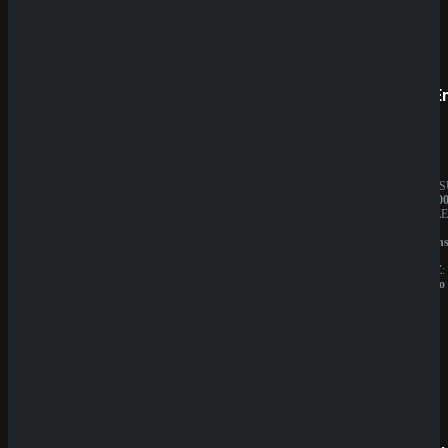
Prestige
SpinE
BESITZER:
JAHRES
Aurevia
10.000.0
IT
BESITZE
Group
GBL
LIZENZ:
Solution
Curacao
N.V.
LIZENZ:
Curacao