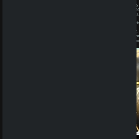
JAHRESUMSATZ:
JAHRES
1.000.000€
1.000.00
BESITZER:
BESITZE
Liernin
Liernin
Enterprises
Enterpri
LTD
LTD
LIZENZ:
LIZENZ:
Komoren
Komore
(Anjouan)
(Anjoua
Neueste
Beiträge
SpinEmpir
e Casino
Review
SpinBetter
Casino
Review
Wyns
Casino