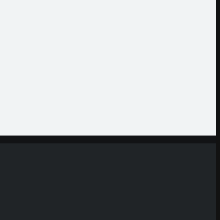
Suchen
Suchen
Neue Casinos
Prestige