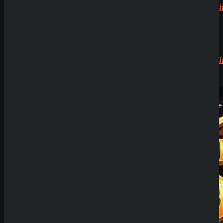
CryptoRush
200% bis
zu 2.500€
Robert99
zu
Submit
CryptoRush
Sicher dir einen 100% Bonus bis 500€ und spiele
200% bis
Blitz Coin: Hold & Win
zu 2.500€
Try Our Featured Games
News
SpinEmpire Casino
Review
8. Januar 2026
SpinBetter Casino
Review
22. Dezember
2025
Wyns Casino Revie
30. September
2025
QuickWin Casino
Review