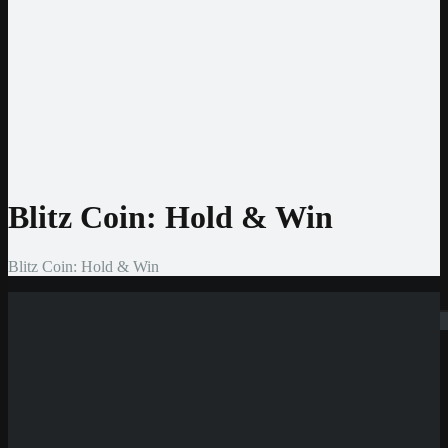
Jeton
CashtoCode
MiFinity
MuchBetter
Auszahlmethoden
Bank Überweisung
MasterCard
Visa
Skrill
Bitcoin
Blitz Coin: Hold & Win
Blitz Coin: Hold & Win
Suchen
Neue Casinos