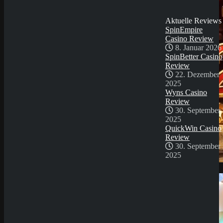
30. September
2025
Aktuelle Reviews
SpinEmpire
Casino Review
8. Januar 2026
SpinBetter Casino
Review
22. Dezember
2025
Wyns Casino
Review
30. September
2025
QuickWin Casino
Review
30. September
2025
Demo Spiel