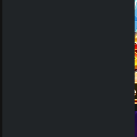
Demo Spiel