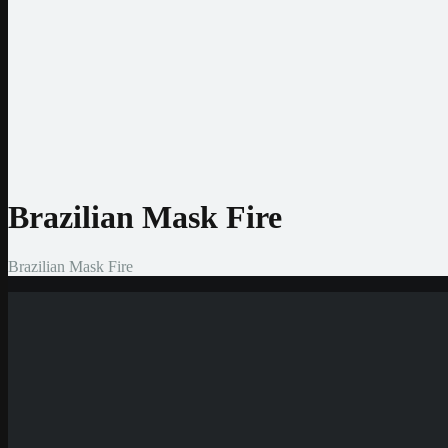
Aus
Brazilian Mask Fire
Brazilian Mask Fire