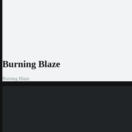
Aus
Burning Blaze
Burning Blaze