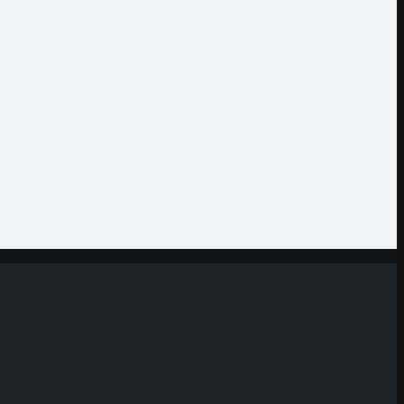
Suchen
Suchen
Neue Casinos
Prestige