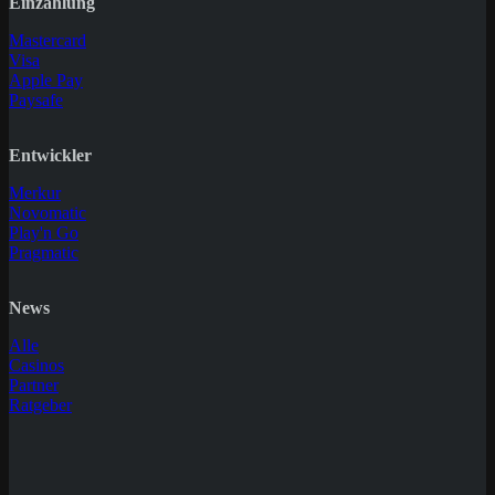
Einzahlung
Mastercard
Visa
Apple Pay
Paysafe
Entwickler
Merkur
Novomatic
Play'n Go
Pragmatic
News
Alle
Casinos
Partner
Ratgeber