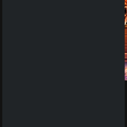
Demo Spiel
Willkommen auf unserer Plattform für Demo
Slots! Hier hast du die einzigartige Möglichkeit,
eine riesige Auswahl an Spielautomaten
kostenlos und ohne Risiko zu testen. Unsere
Seite bietet dir den Vorteil, die neuesten Slots