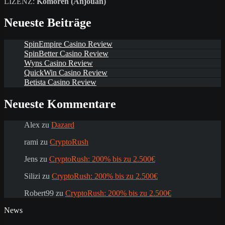
LIZENZ:
Komoren (Anjouan)
Neueste Beiträge
SpinEmpire Casino Review
SpinBetter Casino Review
Wyns Casino Review
QuickWin Casino Review
Betista Casino Review
Neueste Kommentare
Alex
zu
Dazard
rami
zu
CryptoRush
Jens
zu
CryptoRush: 200% bis zu 2.500€
Silizi
zu
CryptoRush: 200% bis zu 2.500€
Robert99
zu
CryptoRush: 200% bis zu 2.500€
News