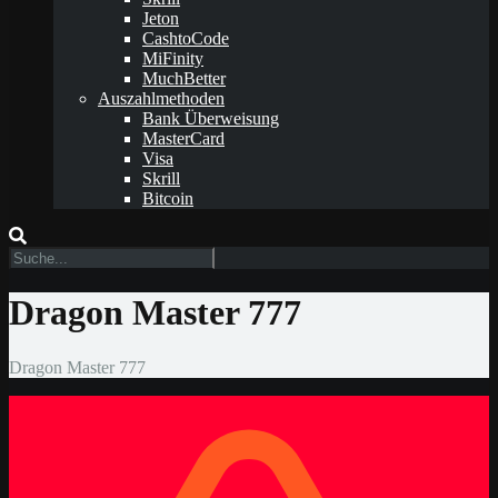
Jeton
CashtoCode
MiFinity
MuchBetter
Auszahlmethoden
Bank Überweisung
MasterCard
Visa
Skrill
Bitcoin
Dragon Master 777
Dragon Master 777