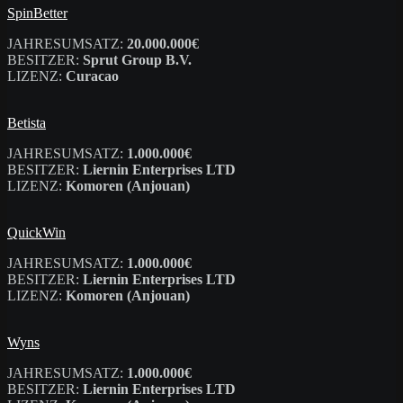
SpinBetter
JAHRESUMSATZ:
20.000.000€
BESITZER:
Sprut Group B.V.
LIZENZ:
Curacao
Betista
JAHRESUMSATZ:
1.000.000€
BESITZER:
Liernin Enterprises LTD
LIZENZ:
Komoren (Anjouan)
QuickWin
JAHRESUMSATZ:
1.000.000€
BESITZER:
Liernin Enterprises LTD
LIZENZ:
Komoren (Anjouan)
Wyns
JAHRESUMSATZ:
1.000.000€
BESITZER:
Liernin Enterprises LTD