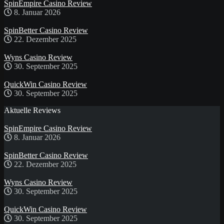
SpinEmpire Casino Review
8. Januar 2026
SpinBetter Casino Review
22. Dezember 2025
Wyns Casino Review
30. September 2025
QuickWin Casino Review
30. September 2025
Aktuelle Reviews
SpinEmpire Casino Review
8. Januar 2026
SpinBetter Casino Review
22. Dezember 2025
Wyns Casino Review
30. September 2025
QuickWin Casino Review
30. September 2025