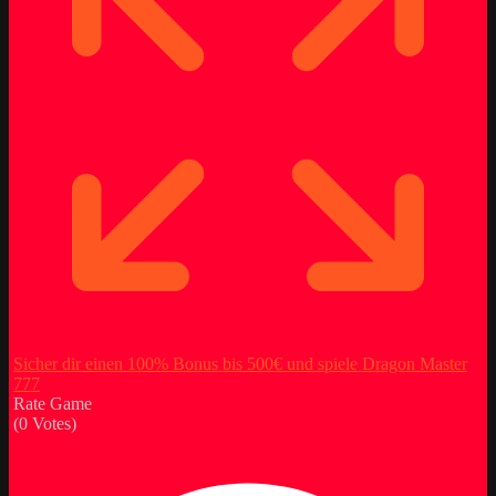
Sicher dir einen 100% Bonus bis 500€ und spiele Dragon Master
777
Rate Game
(
0
Votes)