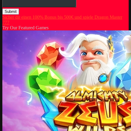
Submit
Sicher dir einen 100% Bonus bis 500€ und spiele Dragon Master
777
Try Our Featured Games