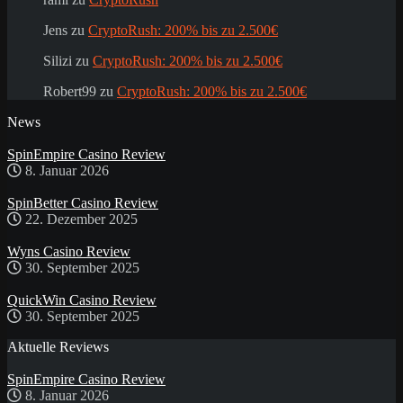
Jens
zu
CryptoRush: 200% bis zu 2.500€
Silizi
zu
CryptoRush: 200% bis zu 2.500€
Robert99
zu
CryptoRush: 200% bis zu 2.500€
News
SpinEmpire Casino Review
8. Januar 2026
SpinBetter Casino Review
22. Dezember 2025
Wyns Casino Review
30. September 2025
QuickWin Casino Review
30. September 2025
Aktuelle Reviews
SpinEmpire Casino Review
8. Januar 2026