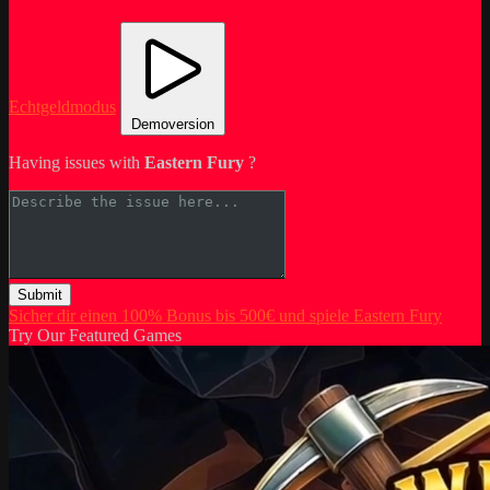
Echtgeldmodus
Demoversion
Having issues with
Eastern Fury
?
Submit
Sicher dir einen 100% Bonus bis 500€ und spiele Eastern Fury
Try Our Featured Games