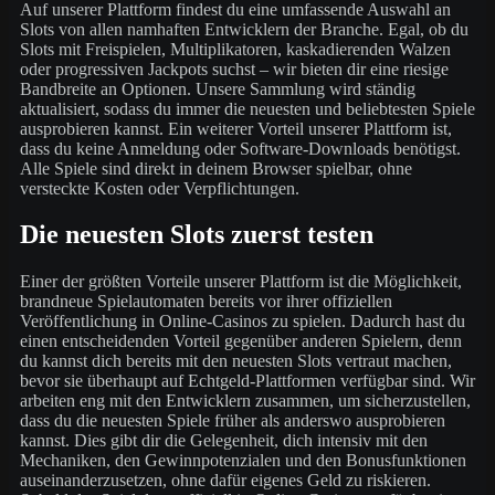
Auf unserer Plattform findest du eine umfassende Auswahl an
Slots von allen namhaften Entwicklern der Branche. Egal, ob du
Slots mit Freispielen, Multiplikatoren, kaskadierenden Walzen
oder progressiven Jackpots suchst – wir bieten dir eine riesige
Bandbreite an Optionen. Unsere Sammlung wird ständig
aktualisiert, sodass du immer die neuesten und beliebtesten Spiele
ausprobieren kannst. Ein weiterer Vorteil unserer Plattform ist,
dass du keine Anmeldung oder Software-Downloads benötigst.
Alle Spiele sind direkt in deinem Browser spielbar, ohne
versteckte Kosten oder Verpflichtungen.
Die neuesten Slots zuerst testen
Einer der größten Vorteile unserer Plattform ist die Möglichkeit,
brandneue Spielautomaten bereits vor ihrer offiziellen
Veröffentlichung in Online-Casinos zu spielen. Dadurch hast du
einen entscheidenden Vorteil gegenüber anderen Spielern, denn
du kannst dich bereits mit den neuesten Slots vertraut machen,
bevor sie überhaupt auf Echtgeld-Plattformen verfügbar sind. Wir
arbeiten eng mit den Entwicklern zusammen, um sicherzustellen,
dass du die neuesten Spiele früher als anderswo ausprobieren
kannst. Dies gibt dir die Gelegenheit, dich intensiv mit den
Mechaniken, den Gewinnpotenzialen und den Bonusfunktionen
auseinanderzusetzen, ohne dafür eigenes Geld zu riskieren.