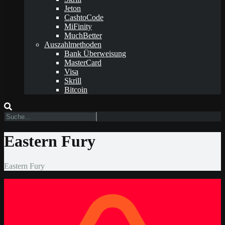
Jeton
CashtoCode
MiFinity
MuchBetter
Auszahlmethoden
Bank Überweisung
MasterCard
Visa
Skrill
Bitcoin
Eastern Fury
Eastern Fury