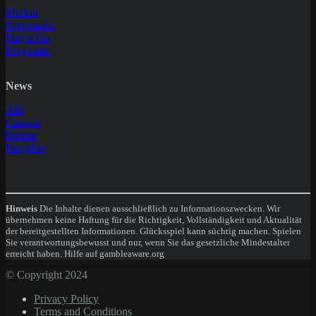
Merkur
Novomatic
Play'n Go
Pragmatic
News
Alle
Casinos
Partner
Ratgeber
Hinweis
Die Inhalte dienen ausschließlich zu Informationszwecken. Wir
übernehmen keine Haftung für die Richtigkeit, Vollständigkeit und Aktualität
der bereitgestellten Informationen. Glücksspiel kann süchtig machen. Spielen
Sie verantwortungsbewusst und nur, wenn Sie das gesetzliche Mindestalter
erreicht haben. Hilfe auf gambleaware.org
© Copyright 2024
Privacy Policy
Terms and Conditions