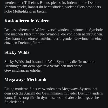
werden oder Teil eines Bonusspiels sein. Indem du die Demo-
Version spielst, kannst du herausfinden, welche Slots besonders
hohe Multiplikatoren bieten.
Kaskadierende Walzen
Bei kaskadierenden Walzen verschwinden gewinnende Symbole
und machen Platz für neue Symbole, die von oben nachrutschen.
Dies kann zu mehreren aufeinanderfolgenden Gewinnen in einer
einzigen Drehung führen.
Sticky Wilds
Sticky Wilds sind besondere Wild-Symbole, die für mehrere
Drehungen auf dem Spielfeld verbleiben und deine
Gewinnchancen erhöhen.
Megaways-Mechanik
Einige moderne Slots verwenden das Megaways-System, bei
dem sich die Anzahl der Gewinnlinien mit jeder Drehung ändern
kann. Dies sorgt für ein dynamisches und abwechslungsreiches
Spielerlebnis.