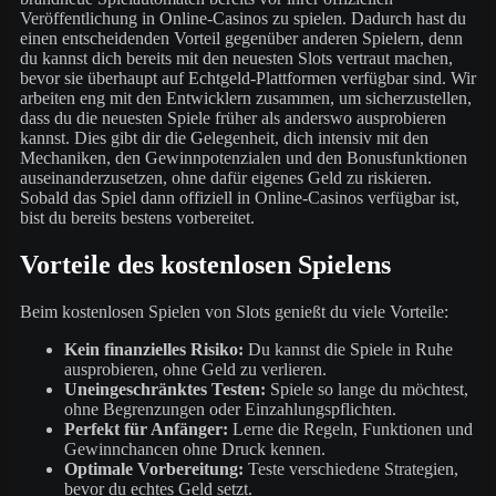
Veröffentlichung in Online-Casinos zu spielen. Dadurch hast du
einen entscheidenden Vorteil gegenüber anderen Spielern, denn
du kannst dich bereits mit den neuesten Slots vertraut machen,
bevor sie überhaupt auf Echtgeld-Plattformen verfügbar sind. Wir
arbeiten eng mit den Entwicklern zusammen, um sicherzustellen,
dass du die neuesten Spiele früher als anderswo ausprobieren
kannst. Dies gibt dir die Gelegenheit, dich intensiv mit den
Mechaniken, den Gewinnpotenzialen und den Bonusfunktionen
auseinanderzusetzen, ohne dafür eigenes Geld zu riskieren.
Sobald das Spiel dann offiziell in Online-Casinos verfügbar ist,
bist du bereits bestens vorbereitet.
Vorteile des kostenlosen Spielens
Beim kostenlosen Spielen von Slots genießt du viele Vorteile:
Kein finanzielles Risiko:
Du kannst die Spiele in Ruhe
ausprobieren, ohne Geld zu verlieren.
Uneingeschränktes Testen:
Spiele so lange du möchtest,
ohne Begrenzungen oder Einzahlungspflichten.
Perfekt für Anfänger:
Lerne die Regeln, Funktionen und
Gewinnchancen ohne Druck kennen.
Optimale Vorbereitung:
Teste verschiedene Strategien,
bevor du echtes Geld setzt.