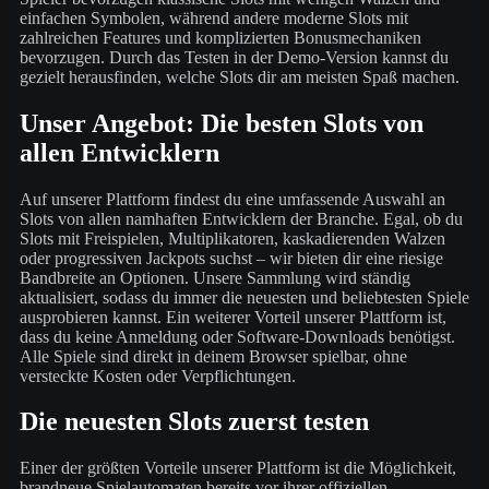
einfachen Symbolen, während andere moderne Slots mit
zahlreichen Features und komplizierten Bonusmechaniken
bevorzugen. Durch das Testen in der Demo-Version kannst du
gezielt herausfinden, welche Slots dir am meisten Spaß machen.
Unser Angebot: Die besten Slots von
allen Entwicklern
Auf unserer Plattform findest du eine umfassende Auswahl an
Slots von allen namhaften Entwicklern der Branche. Egal, ob du
Slots mit Freispielen, Multiplikatoren, kaskadierenden Walzen
oder progressiven Jackpots suchst – wir bieten dir eine riesige
Bandbreite an Optionen. Unsere Sammlung wird ständig
aktualisiert, sodass du immer die neuesten und beliebtesten Spiele
ausprobieren kannst. Ein weiterer Vorteil unserer Plattform ist,
dass du keine Anmeldung oder Software-Downloads benötigst.
Alle Spiele sind direkt in deinem Browser spielbar, ohne
versteckte Kosten oder Verpflichtungen.
Die neuesten Slots zuerst testen
Einer der größten Vorteile unserer Plattform ist die Möglichkeit,
brandneue Spielautomaten bereits vor ihrer offiziellen