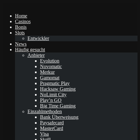
Home
Casinos
Bonis
Slots
Entwickler
News
Häufig gesucht
Anbieter
Evolution
Novomatic
Merkur
Gamomat
Pragmatic Play
Hacksaw Gaming
NoLimit City
Play’n GO
Big Time Gaming
Einzahlmethoden
Bank Überweisung
Paysafecard
MasterCard
Visa
Skrill