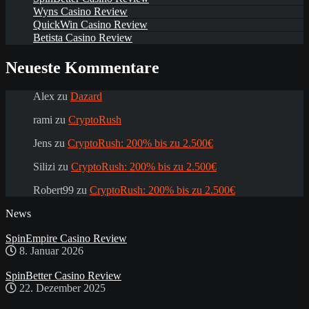
Wyns Casino Review
QuickWin Casino Review
Betista Casino Review
Neueste Kommentare
Alex
zu
Dazard
rami
zu
CryptoRush
Jens
zu
CryptoRush: 200% bis zu 2.500€
Silizi
zu
CryptoRush: 200% bis zu 2.500€
Robert99
zu
CryptoRush: 200% bis zu 2.500€
News
SpinEmpire Casino Review
8. Januar 2026
SpinBetter Casino Review
22. Dezember 2025