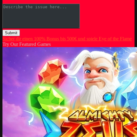
Submit
Sicher dir einen 100% Bonus bis 500€ und spiele Eye of the Flame
Try Our Featured Games