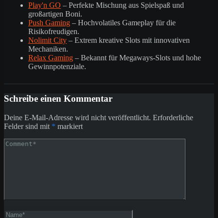
Play'n GO
– Perfekte Mischung aus Spielspaß und
großartigen Boni.
Push Gaming
– Hochvolatiles Gameplay für die
Risikofreudigen.
Nolimit City
– Extrem kreative Slots mit innovativen
Mechaniken.
Relax Gaming
– Bekannt für Megaways-Slots und hohe
Gewinnpotenziale.
Schreibe einen Kommentar
Deine E-Mail-Adresse wird nicht veröffentlicht.
Erforderliche
Felder sind mit
*
markiert