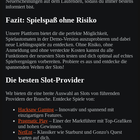
Neuerscheinungen auf dem Laufenden, sodass du immer bestens
informiert bist.
Fazit: Spielspaß ohne Risiko
Unsere Plattform bietet dir die perfekte Möglichkeit,
Spielautomaten in der Demo-Version auszuprobieren und dabei
neue Lieblingsspiele zu entdecken. Ohne Risiko, ohne
Anmeldung und ohne versteckte Kosten kannst du alle
Funktionen der neuesten Slots testen und dich optimal auf echtes
Spielvergnügen vorbereiten. Probiere es aus und entdecke die
spannenden Welten der Slots!
Die besten Slot-Provider
Wir bieten dir eine breite Auswahl an Slots von führenden
Providern der Branche. Entdecke Spiele von:
Hacksaw Gaming
– Innovativ und spannend mit
einzigartigen Features.
Pragmatic Play
– Einer der Marktführer mit Top-Grafiken
und hohen Gewinnen.
NetEnt
– Klassiker wie Starburst und Gonzo's Quest
warten auf dich.