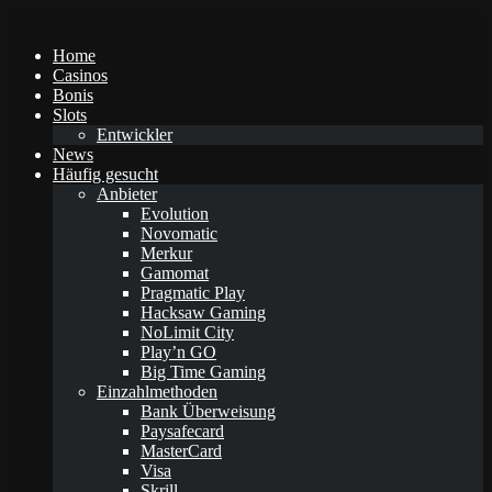
Home
Casinos
Bonis
Slots
Entwickler
News
Häufig gesucht
Anbieter
Evolution
Novomatic
Merkur
Gamomat
Pragmatic Play
Hacksaw Gaming
NoLimit City
Play’n GO
Big Time Gaming
Einzahlmethoden
Bank Überweisung
Paysafecard
MasterCard
Visa
Skrill