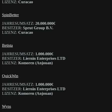
LIZENZ:
Curacao
SpinBetter
JAHRESUMSATZ:
20.000.000€
BESITZER:
Sprut Group B.V.
LIZENZ:
Curacao
Betista
JAHRESUMSATZ:
1.000.000€
BESITZER:
Liernin Enterprises LTD
LIZENZ:
Komoren (Anjouan)
QuickWin
JAHRESUMSATZ:
1.000.000€
BESITZER:
Liernin Enterprises LTD
LIZENZ:
Komoren (Anjouan)
Wyns