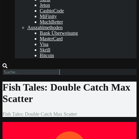
Jeton
CashtoCode
MiFinity
MuchBetter
Auszahlmethoden
Bank Überweisung
MasterCard
Visa
Skrill
Bitcoin
Fish Tales: Double Catch Max
Scatter
Fish Tales: Double Catch Max Scatter