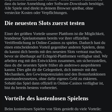
dass du keine Anmeldung oder Software-Downloads benötigst.
Alle Spiele sind direkt in deinem Browser spielbar, ohne
versteckte Kosten oder Verpflichtungen.
Die neuesten Slots zuerst testen
Einer der größten Vorteile unserer Plattform ist die Möglichkeit,
brandneue Spielautomaten bereits vor ihrer offiziellen
Veröffentlichung in Online-Casinos zu spielen. Dadurch hast du
einen entscheidenden Vorteil gegenüber anderen Spielern, denn
du kannst dich bereits mit den neuesten Slots vertraut machen,
bevor sie überhaupt auf Echtgeld-Plattformen verfügbar sind. Wir
arbeiten eng mit den Entwicklern zusammen, um sicherzustellen,
dass du die neuesten Spiele früher als anderswo ausprobieren
kannst. Dies gibt dir die Gelegenheit, dich intensiv mit den
Mechaniken, den Gewinnpotenzialen und den Bonusfunktionen
auseinanderzusetzen, ohne dafür eigenes Geld zu riskieren.
Sobald das Spiel dann offiziell in Online-Casinos verfügbar ist,
bist du bereits bestens vorbereitet.
Vorteile des kostenlosen Spielens
Beim kostenlosen Spielen von Slots genießt du viele Vorteile: