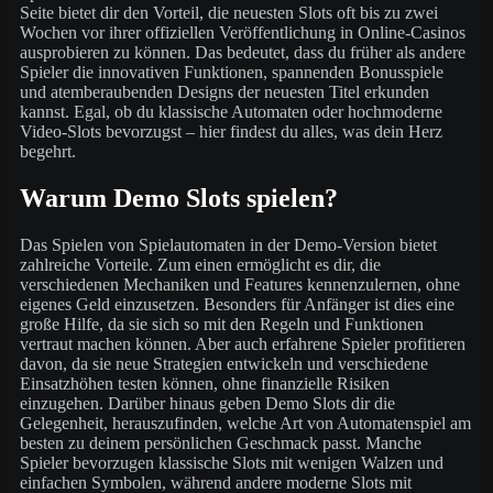
Seite bietet dir den Vorteil, die neuesten Slots oft bis zu zwei
Wochen vor ihrer offiziellen Veröffentlichung in Online-Casinos
ausprobieren zu können. Das bedeutet, dass du früher als andere
Spieler die innovativen Funktionen, spannenden Bonusspiele
und atemberaubenden Designs der neuesten Titel erkunden
kannst. Egal, ob du klassische Automaten oder hochmoderne
Video-Slots bevorzugst – hier findest du alles, was dein Herz
begehrt.
Warum Demo Slots spielen?
Das Spielen von Spielautomaten in der Demo-Version bietet
zahlreiche Vorteile. Zum einen ermöglicht es dir, die
verschiedenen Mechaniken und Features kennenzulernen, ohne
eigenes Geld einzusetzen. Besonders für Anfänger ist dies eine
große Hilfe, da sie sich so mit den Regeln und Funktionen
vertraut machen können. Aber auch erfahrene Spieler profitieren
davon, da sie neue Strategien entwickeln und verschiedene
Einsatzhöhen testen können, ohne finanzielle Risiken
einzugehen. Darüber hinaus geben Demo Slots dir die
Gelegenheit, herauszufinden, welche Art von Automatenspiel am
besten zu deinem persönlichen Geschmack passt. Manche
Spieler bevorzugen klassische Slots mit wenigen Walzen und
einfachen Symbolen, während andere moderne Slots mit