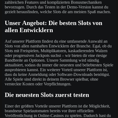
zahlreichen Features und komplizierten Bonusmechaniken
bevorzugen. Durch das Testen in der Demo-Version kannst du
gezielt herausfinden, welche Slots dir am meisten Spaß machen.
Unser Angebot: Die besten Slots von
allen Entwicklern
Auf unserer Plattform findest du eine umfassende Auswahl an
Slots von allen namhaften Entwicklern der Branche. Egal, ob du
Slots mit Freispielen, Multiplikatoren, kaskadierenden Walzen
oder progressiven Jackpots suchst – wir bieten dir eine riesige
Bandbreite an Optionen. Unsere Sammlung wird ständig
aktualisiert, sodass du immer die neuesten und beliebtesten Spiele
ausprobieren kannst. Ein weiterer Vorteil unserer Plattform ist,
dass du keine Anmeldung oder Software-Downloads benötigst.
Alle Spiele sind direkt in deinem Browser spielbar, ohne
versteckte Kosten oder Verpflichtungen.
Die neuesten Slots zuerst testen
Einer der größten Vorteile unserer Plattform ist die Möglichkeit,
brandneue Spielautomaten bereits vor ihrer offiziellen
Veröffentlichung in Online-Casinos zu spielen. Dadurch hast du