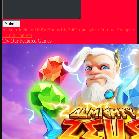
Submit
Sicher dir einen 100% Bonus bis 500€ und spiele Fortune Avengers
- Hold The Pot
Try Our Featured Games