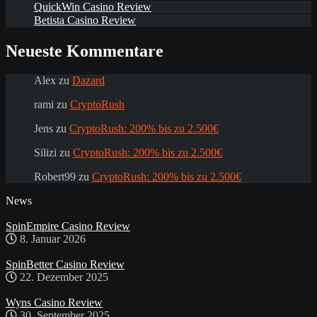
QuickWin Casino Review
Betista Casino Review
Neueste Kommentare
Alex
zu
Dazard
rami
zu
CryptoRush
Jens
zu
CryptoRush: 200% bis zu 2.500€
Silizi
zu
CryptoRush: 200% bis zu 2.500€
Robert99
zu
CryptoRush: 200% bis zu 2.500€
News
SpinEmpire Casino Review
8. Januar 2026
SpinBetter Casino Review
22. Dezember 2025
Wyns Casino Review
30. September 2025