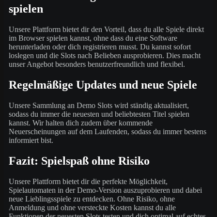
spielen
Unsere Plattform bietet dir den Vorteil, dass du alle Spiele direkt
im Browser spielen kannst, ohne dass du eine Software
herunterladen oder dich registrieren musst. Du kannst sofort
loslegen und die Slots nach Belieben ausprobieren. Dies macht
unser Angebot besonders benutzerfreundlich und flexibel.
Regelmäßige Updates und neue Spiele
Unsere Sammlung an Demo Slots wird ständig aktualisiert,
sodass du immer die neuesten und beliebtesten Titel spielen
kannst. Wir halten dich zudem über kommende
Neuerscheinungen auf dem Laufenden, sodass du immer bestens
informiert bist.
Fazit: Spielspaß ohne Risiko
Unsere Plattform bietet dir die perfekte Möglichkeit,
Spielautomaten in der Demo-Version auszuprobieren und dabei
neue Lieblingsspiele zu entdecken. Ohne Risiko, ohne
Anmeldung und ohne versteckte Kosten kannst du alle
Funktionen der neuesten Slots testen und dich optimal auf echtes