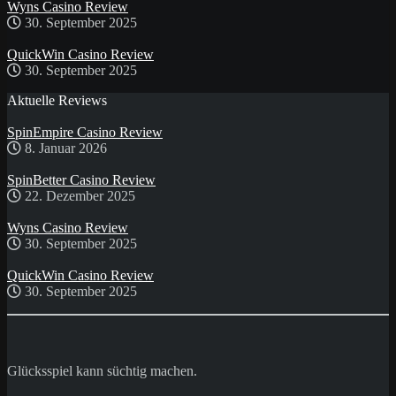
Wyns Casino Review
30. September 2025
QuickWin Casino Review
30. September 2025
Aktuelle Reviews
SpinEmpire Casino Review
8. Januar 2026
SpinBetter Casino Review
22. Dezember 2025
Wyns Casino Review
30. September 2025
QuickWin Casino Review
30. September 2025
Glücksspiel kann süchtig machen.