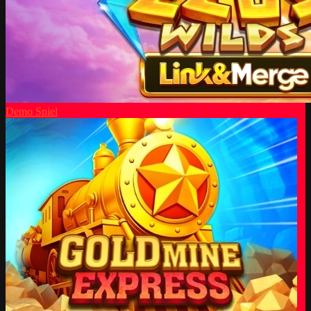
Demo Spiel