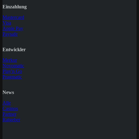
Einzahlung
Mastercard
Visa
Apple Pay
Paysafe
Entwickler
Merkur
Novomatic
Play'n Go
Pragmatic
News
Alle
Casinos
Partner
Ratgeber