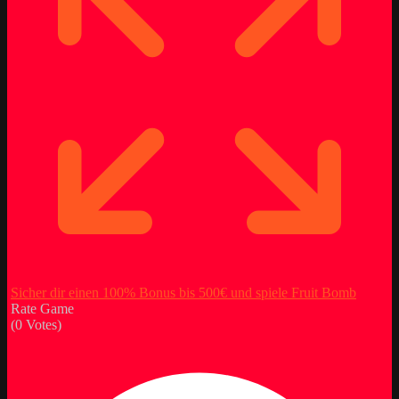
Sicher dir einen 100% Bonus bis 500€ und spiele Fruit Bomb
Rate Game
(
0
Votes)