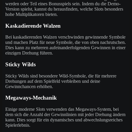
werden oder Teil eines Bonusspiels sein. Indem du die Demo-
Version spielst, kannst du herausfinden, welche Slots besonders
hohe Multiplikatoren bieten.
Kaskadierende Walzen
Bei kaskadierenden Walzen verschwinden gewinnende Symbole
und machen Platz für neue Symbole, die von oben nachrutschen.
Dies kann zu mehreren aufeinanderfolgenden Gewinnen in einer
einzigen Drehung führen.
Sticky Wilds
Sticky Wilds sind besondere Wild-Symbole, die für mehrere
Drehungen auf dem Spielfeld verbleiben und deine
Gewinnchancen erhöhen.
Megaways-Mechanik
Einige moderne Slots verwenden das Megaways-System, bei
dem sich die Anzahl der Gewinnlinien mit jeder Drehung ändern
kann. Dies sorgt für ein dynamisches und abwechslungsreiches
Spielerlebnis.