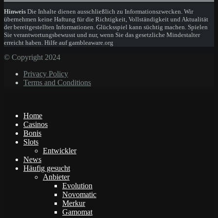
Hinweis
Die Inhalte dienen ausschließlich zu Informationszwecken. Wir
übernehmen keine Haftung für die Richtigkeit, Vollständigkeit und Aktualität
der bereitgestellten Informationen. Glücksspiel kann süchtig machen. Spielen
Sie verantwortungsbewusst und nur, wenn Sie das gesetzliche Mindestalter
erreicht haben. Hilfe auf gambleaware.org
© Copyright 2024
Privacy Policy
Terms and Conditions
Home
Casinos
Bonis
Slots
Entwickler
News
Häufig gesucht
Anbieter
Evolution
Novomatic
Merkur
Gamomat