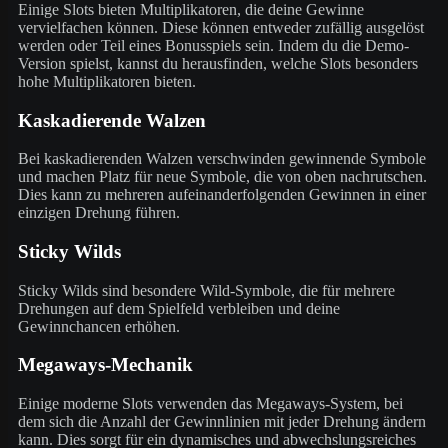
Einige Slots bieten Multiplikatoren, die deine Gewinne
vervielfachen können. Diese können entweder zufällig ausgelöst
werden oder Teil eines Bonusspiels sein. Indem du die Demo-
Version spielst, kannst du herausfinden, welche Slots besonders
hohe Multiplikatoren bieten.
Kaskadierende Walzen
Bei kaskadierenden Walzen verschwinden gewinnende Symbole
und machen Platz für neue Symbole, die von oben nachrutschen.
Dies kann zu mehreren aufeinanderfolgenden Gewinnen in einer
einzigen Drehung führen.
Sticky Wilds
Sticky Wilds sind besondere Wild-Symbole, die für mehrere
Drehungen auf dem Spielfeld verbleiben und deine
Gewinnchancen erhöhen.
Megaways-Mechanik
Einige moderne Slots verwenden das Megaways-System, bei
dem sich die Anzahl der Gewinnlinien mit jeder Drehung ändern
kann. Dies sorgt für ein dynamisches und abwechslungsreiches