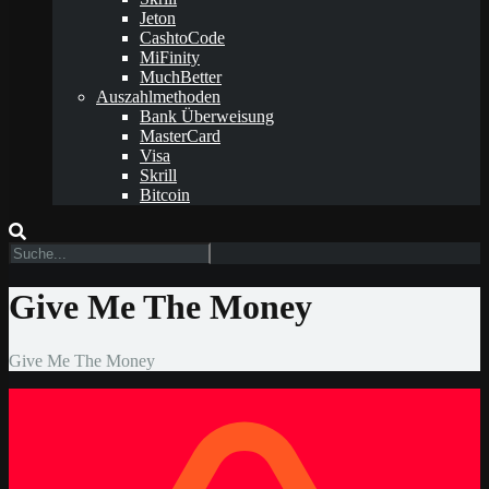
Jeton
CashtoCode
MiFinity
MuchBetter
Auszahlmethoden
Bank Überweisung
MasterCard
Visa
Skrill
Bitcoin
Give Me The Money
Give Me The Money