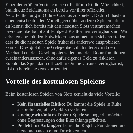
Einer der größten Vorteile unserer Plattform ist die Möglichkeit,
brandneue Spielautomaten bereits vor ihrer offiziellen
Veröffentlichung in Online-Casinos zu spielen. Dadurch hast du
einen entscheidenden Vorteil gegenüber anderen Spielern, denn
du kannst dich bereits mit den neuesten Slots vertraut machen,
bevor sie überhaupt auf Echtgeld-Plattformen verfügbar sind. Wir
arbeiten eng mit den Entwicklern zusammen, um sicherzustellen,
dass du die neuesten Spiele früher als anderswo ausprobieren
kannst. Dies gibt dir die Gelegenheit, dich intensiv mit den
Mechaniken, den Gewinnpotenzialen und den Bonusfunktionen
auseinanderzusetzen, ohne dafür eigenes Geld zu riskieren.
Sobald das Spiel dann offiziell in Online-Casinos verfügbar ist,
bist du bereits bestens vorbereitet.
Vorteile des kostenlosen Spielens
Beim kostenlosen Spielen von Slots genießt du viele Vorteile:
Kein finanzielles Risiko:
Du kannst die Spiele in Ruhe
ausprobieren, ohne Geld zu verlieren.
Uneingeschränktes Testen:
Spiele so lange du möchtest,
ohne Begrenzungen oder Einzahlungspflichten.
Perfekt für Anfänger:
Lerne die Regeln, Funktionen und
Gewinnchancen ohne Druck kennen.