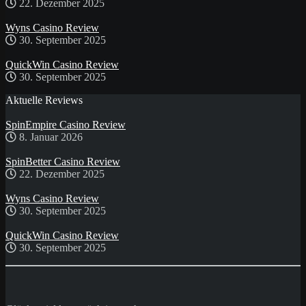
22. Dezember 2025
Wyns Casino Review
30. September 2025
QuickWin Casino Review
30. September 2025
Aktuelle Reviews
SpinEmpire Casino Review
8. Januar 2026
SpinBetter Casino Review
22. Dezember 2025
Wyns Casino Review
30. September 2025
QuickWin Casino Review
30. September 2025