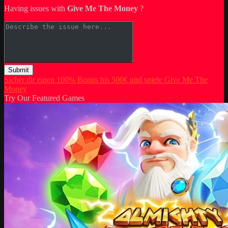
Having issues with
Give Me The Money
?
Submit
Sicher dir einen 100% Bonus bis 500€ und spiele Give Me The
Money
Try Our Featured Games