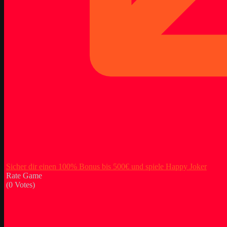
Sicher dir einen 100% Bonus bis 500€ und spiele Happy Joker
Rate Game
(
0
Votes)