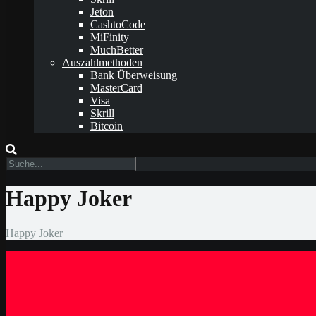
Jeton
CashtoCode
MiFinity
MuchBetter
Auszahlmethoden
Bank Überweisung
MasterCard
Visa
Skrill
Bitcoin
Happy Joker
Happy Joker