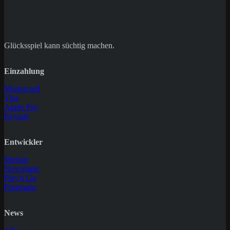
Glücksspiel kann süchtig machen.
Einzahlung
Mastercard
Visa
Apple Pay
Paysafe
Entwickler
Merkur
Novomatic
Play'n Go
Pragmatic
News