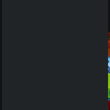
Demo Spiel