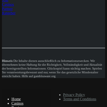
Alle
Casinos
Partner
Ratgeber
Hinweis
Die Inhalte dienen ausschließlich zu Informationszwecken. Wir
übernehmen keine Haftung für die Richtigkeit, Vollständigkeit und Aktualität
der bereitgestellten Informationen. Glücksspiel kann süchtig machen. Spielen
Sie verantwortungsbewusst und nur, wenn Sie das gesetzliche Mindestalter
erreicht haben. Hilfe auf gambleaware.org
© Copyright 2024
Privacy Policy
Home
Terms and Conditions
Casinos