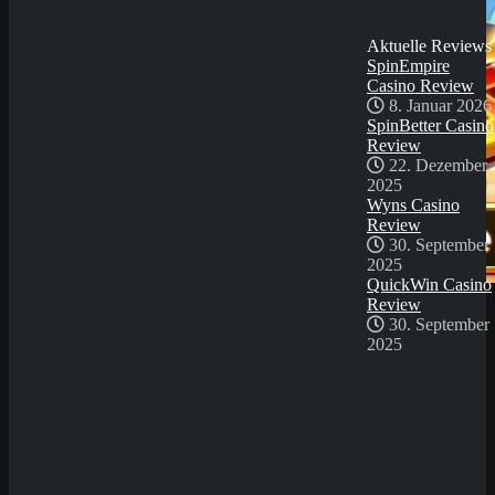
30. September
2025
Aktuelle Reviews
SpinEmpire
Casino Review
8. Januar 2026
SpinBetter Casino
Review
22. Dezember
2025
Wyns Casino
Review
30. September
2025
QuickWin Casino
Demo Spiel
Review
30. September
2025