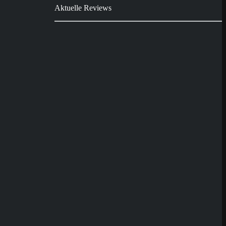
Aktuelle Reviews