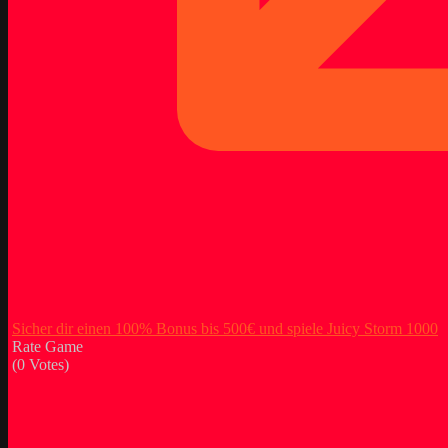
Sicher dir einen 100% Bonus bis 500€ und spiele Juicy Storm 1000
Rate Game
(
0
Votes)