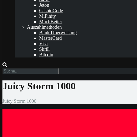
Jeton
CashtoCode
MiFinity
MuchBetter
Auszahlmethoden
Bank Überweisung
MasterCard
Visa
Skrill
Bitcoin
Juicy Storm 1000
Juicy Storm 1000