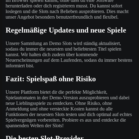
im Browser spielen kannst, ohne dass du eine Software
herunterladen oder dich registrieren musst. Du kannst sofort
loslegen und die Slots nach Belieben ausprobieren. Dies macht
unser Angebot besonders benutzerfreundlich und flexibel.
Regelmäßige Updates und neue Spiele
Unsere Sammlung an Demo Slots wird ständig aktualisiert,
sodass du immer die neuesten und beliebtesten Titel spielen
kannst. Wir halten dich zudem über kommende
Neuerscheinungen auf dem Laufenden, sodass du immer bestens
informiert bist.
Fazit: Spielspaß ohne Risiko
Unsere Plattform bietet dir die perfekte Möglichkeit,
Spielautomaten in der Demo-Version auszuprobieren und dabei
neue Lieblingsspiele zu entdecken. Ohne Risiko, ohne
Anmeldung und ohne versteckte Kosten kannst du alle
Funktionen der neuesten Slots testen und dich optimal auf echtes
Spielvergnügen vorbereiten. Probiere es aus und entdecke die
spannenden Welten der Slots!
Die besten Slot-Provider