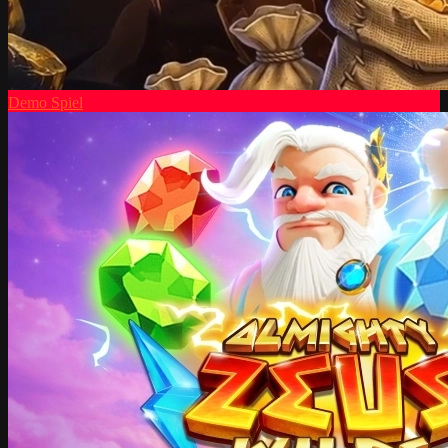
Demo Spiel