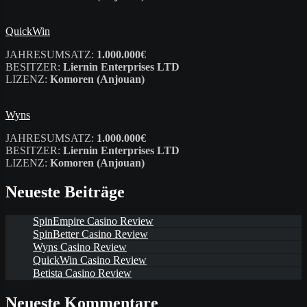
QuickWin
JAHRESUMSATZ:
1.000.000€
BESITZER:
Liernin Enterprises LTD
LIZENZ:
Komoren (Anjouan)
Wyns
JAHRESUMSATZ:
1.000.000€
BESITZER:
Liernin Enterprises LTD
LIZENZ:
Komoren (Anjouan)
Neueste Beiträge
SpinEmpire Casino Review
SpinBetter Casino Review
Wyns Casino Review
QuickWin Casino Review
Betista Casino Review
Neueste Kommentare