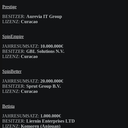
Prestige
BESITZER:
Aurevia IT Group
LIZENZ:
Curacao
SpinEmpire
JAHRESUMSATZ:
10.000.000€
BESITZER:
GBL Solutions N.V.
LIZENZ:
Curacao
SpinBetter
JAHRESUMSATZ:
20.000.000€
BESITZER:
Sprut Group B.V.
LIZENZ:
Curacao
Betista
JAHRESUMSATZ:
1.000.000€
BESITZER:
Liernin Enterprises LTD
LIZENZ:
Komoren (Anjouan)