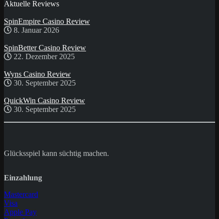
Aktuelle Reviews
SpinEmpire Casino Review
8. Januar 2026
SpinBetter Casino Review
22. Dezember 2025
Wyns Casino Review
30. September 2025
QuickWin Casino Review
30. September 2025
Glücksspiel kann süchtig machen.
Einzahlung
Mastercard
Visa
Apple Pay