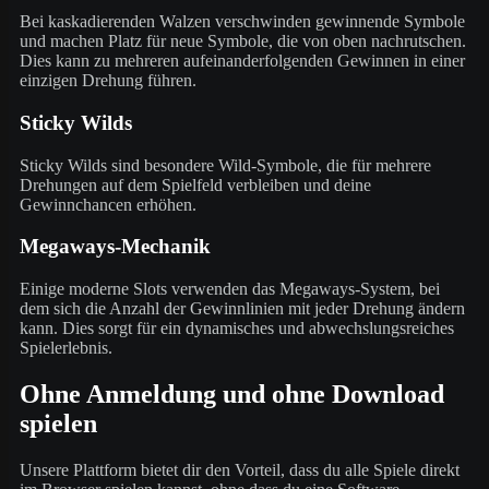
Bei kaskadierenden Walzen verschwinden gewinnende Symbole
und machen Platz für neue Symbole, die von oben nachrutschen.
Dies kann zu mehreren aufeinanderfolgenden Gewinnen in einer
einzigen Drehung führen.
Sticky Wilds
Sticky Wilds sind besondere Wild-Symbole, die für mehrere
Drehungen auf dem Spielfeld verbleiben und deine
Gewinnchancen erhöhen.
Megaways-Mechanik
Einige moderne Slots verwenden das Megaways-System, bei
dem sich die Anzahl der Gewinnlinien mit jeder Drehung ändern
kann. Dies sorgt für ein dynamisches und abwechslungsreiches
Spielerlebnis.
Ohne Anmeldung und ohne Download
spielen
Unsere Plattform bietet dir den Vorteil, dass du alle Spiele direkt