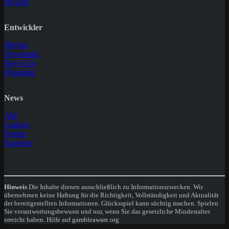
Paysafe
Entwickler
Merkur
Novomatic
Play'n Go
Pragmatic
News
Alle
Casinos
Partner
Ratgeber
Hinweis
Die Inhalte dienen ausschließlich zu Informationszwecken. Wir
übernehmen keine Haftung für die Richtigkeit, Vollständigkeit und Aktualität
der bereitgestellten Informationen. Glücksspiel kann süchtig machen. Spielen
Sie verantwortungsbewusst und nur, wenn Sie das gesetzliche Mindestalter
erreicht haben. Hilfe auf gambleaware.org