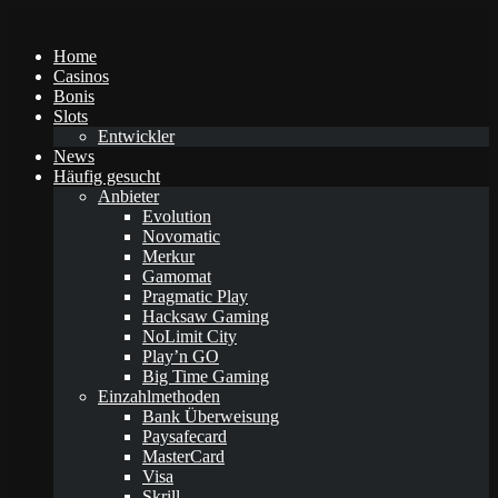
Home
Casinos
Bonis
Slots
Entwickler
News
Häufig gesucht
Anbieter
Evolution
Novomatic
Merkur
Gamomat
Pragmatic Play
Hacksaw Gaming
NoLimit City
Play’n GO
Big Time Gaming
Einzahlmethoden
Bank Überweisung
Paysafecard
MasterCard
Visa
Skrill