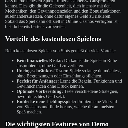
dass du die neuesten Spiele früher als anderswo ausprobieren
kannst. Dies gibt dir die Gelegenheit, dich intensiv mit den
Mechaniken, den Gewinnpotenzialen und den Bonusfunktionen
auseinanderzusetzen, ohne dafür eigenes Geld zu riskieren.
Sobald das Spiel dann offiziell in Online-Casinos verfügbar ist,
bist du bereits bestens vorbereitet.
Vorteile des kostenlosen Spielens
Beim kostenlosen Spielen von Slots genießt du viele Vorteile:
Kein finanzielles Risiko:
Du kannst die Spiele in Ruhe
ausprobieren, ohne Geld zu verlieren.
Uneingeschränktes Testen:
Spiele so lange du möchtest,
ohne Begrenzungen oder Einzahlungspflichten.
Perfekt für Anfänger:
Lerne die Regeln, Funktionen und
Gewinnchancen ohne Druck kennen.
Optimale Vorbereitung:
Teste verschiedene Strategien,
bevor du echtes Geld setzt.
Entdecke neue Lieblingsspiele:
Probiere eine Vielzahl
von Slots aus und finde heraus, welche dir am meisten
Spaß machen.
Die wichtigsten Features von Demo