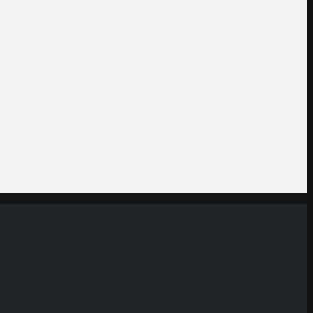
Suchen
Suchen
Neue Casinos
Prestige